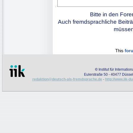
Bitte in den For
Auch fremdsprachliche Beiträ
müssen 
This
for
©
Institut für Internati
Eulerstraße 50 - 40477 Düssel
redaktion@deutsch-als-fremdsprache.de
-
http://www.iik-d