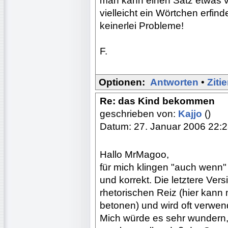
man kann einen Satz etwas ve
vielleicht ein Wörtchen erfin
keinerlei Probleme!
F.
Optionen:
Antworten
•
Ziti
Re: das Kind bekommen
geschrieben von:
Kajjo
()
Datum: 27. Januar 2006 22:
Hallo MrMagoo,
für mich klingen "auch wenn" 
und korrekt. Die letztere Ver
rhetorischen Reiz (hier kann
betonen) und wird oft verwen
Mich würde es sehr wundern,