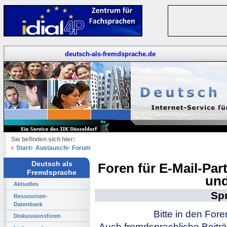
deutsch-als-fremdsprache.de
Sie befinden sich hier:
Start
Austausch
Forum
Deutsch als
Foren für E-Mail-Pa
Fremdsprache
und
Aktuelles
Sp
Ressourcen-
Datenbank
Bitte in den For
Diskussionsforen
Auch fremdsprachliche Beiträ