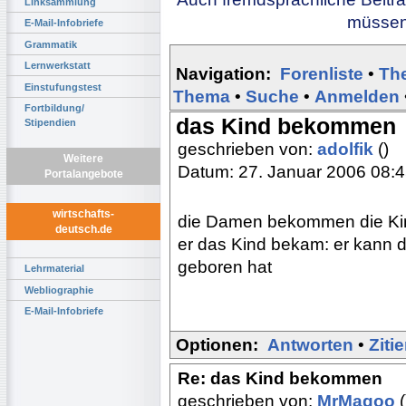
Linksammlung
müssen 
E-Mail-Infobriefe
Grammatik
Lernwerkstatt
Navigation:
Forenliste
•
Th
Einstufungstest
Thema
•
Suche
•
Anmelden
Fortbildung/
das Kind bekommen
Stipendien
geschrieben von:
adolfik
()
Weitere
Datum: 27. Januar 2006 08:
Portalangebote
wirtschafts-
die Damen bekommen die Kind
deutsch.de
er das Kind bekam: er kann 
geboren hat
Lehrmaterial
Webliographie
E-Mail-Infobriefe
Optionen:
Antworten
•
Ziti
Re: das Kind bekommen
geschrieben von:
MrMagoo
(