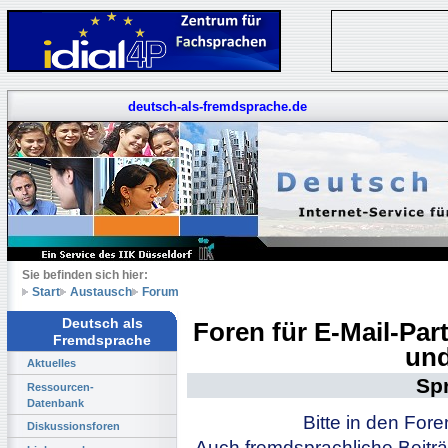
deutsch-als-fremdsprache.de
Sie befinden sich hier:
Start
Austausch
Forum
Deutsch als
Foren für E-Mail-Pa
Fremdsprache
und
Aktuelles
Sp
Ressourcen-
Datenbank
Bitte in den For
Diskussionsforen
Auch fremdsprachliche Beiträ