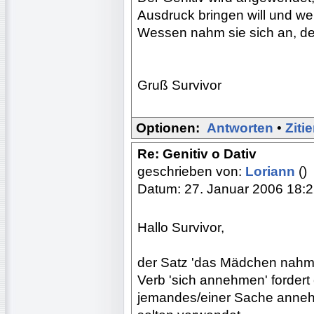
Ausdruck bringen will und we
Wessen nahm sie sich an, d
Gruß Survivor
Optionen:
Antworten
•
Ziti
Re: Genitiv o Dativ
geschrieben von:
Loriann
()
Datum: 27. Januar 2006 18:
Hallo Survivor,
der Satz 'das Mädchen nahm si
Verb 'sich annehmen' fordert 
jemandes/einer Sache annehm