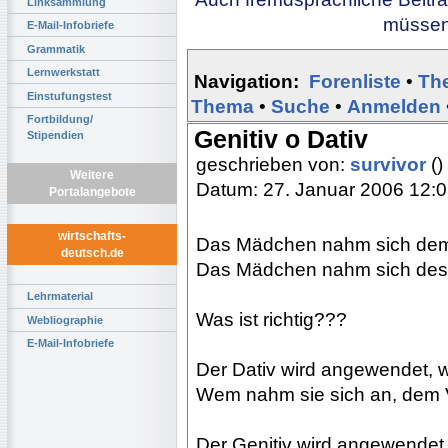
Linksammlung
müssen 
E-Mail-Infobriefe
Grammatik
Lernwerkstatt
Navigation:
Forenliste
•
Th
Einstufungstest
Thema
•
Suche
•
Anmelden
Fortbildung/
Genitiv o Dativ
Stipendien
geschrieben von:
survivor
()
Weitere
Datum: 27. Januar 2006 12:
Portalangebote
wirtschafts-
Das Mädchen nahm sich dem 
deutsch.de
Das Mädchen nahm sich des 
Lehrmaterial
Was ist richtig???
Webliographie
E-Mail-Infobriefe
Der Dativ wird angewendet, 
Wem nahm sie sich an, dem V
Der Genitiv wird angewendet