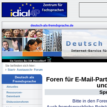
deutsch-als-fremdsprache.de
Sie befinden sich hier:
Start
Austausch
Forum
Deutsch als
Foren für E-Mail-Pa
Fremdsprache
und
Aktuelles
Sp
Ressourcen-
Datenbank
Bitte in den For
Diskussionsforen
Auch fremdsprachliche Beiträ