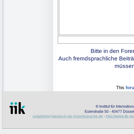
Bitte in den For
Auch fremdsprachliche Beiträ
müssen 
This
for
©
Institut für Internati
Eulerstraße 50 - 40477 Düssel
redaktion@deutsch-als-fremdsprache.de
-
http://www.iik-d