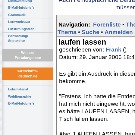
Linksammlung
müssen 
E-Mail-Infobriefe
Grammatik
Lernwerkstatt
Navigation:
Forenliste
•
Th
Einstufungstest
Thema
•
Suche
•
Anmelden
Fortbildung/
laufen lassen
Stipendien
geschrieben von:
Frank
()
Weitere
Datum: 29. Januar 2006 18:
Portalangebote
wirtschafts-
Es gibt ein Ausdrück in diese
deutsch.de
bekomme.
Lehrmaterial
"Erstens, Ich hatte die Entd
Webliographie
hat mich nicht eingeweiht, w
E-Mail-Infobriefe
es hätte LAUFEN LASSEN, h
Tisch fallen lassen.
Also `LAUFEN LASSEN` bereit