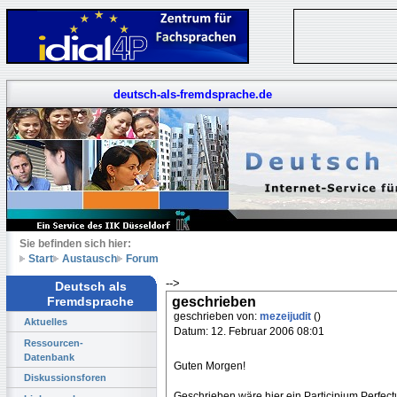
deutsch-als-fremdsprache.de
Sie befinden sich hier:
Start
Austausch
Forum
-->
Deutsch als
geschrieben
Fremdsprache
geschrieben von:
mezeijudit
()
Aktuelles
Datum: 12. Februar 2006 08:01
Ressourcen-
Datenbank
Guten Morgen!
Diskussionsforen
Geschrieben wäre hier ein Participium Perfect