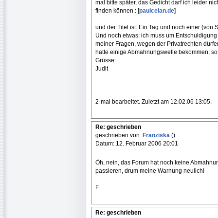
mal bitte später, das Gedicht darf ich leider ni
finden können : [
paulcelan.de
]
und der Titel ist: Ein Tag und noch einer (von S
Und noch etwas: ich muss um Entschuldigung b
meiner Fragen, wegen der Privatrechten dürfen
hatte einige Abmahnungswelle bekommen, so h
Grüsse:
Judit
2-mal bearbeitet. Zuletzt am 12.02.06 13:05.
Re: geschrieben
geschrieben von:
Franziska
()
Datum: 12. Februar 2006 20:01
Öh, nein, das Forum hat noch keine Abmahnung
passieren, drum meine Warnung neulich!
F.
Re: geschrieben