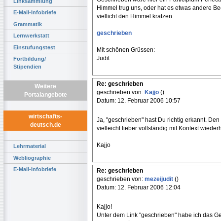
Linksammlung
Himmel trug uns, oder hat es etwas andere Bed
E-Mail-Infobriefe
viellicht den Himmel kratzen
Grammatik
geschrieben
Lernwerkstatt
Einstufungstest
Mit schönen Grüssen:
Judit
Fortbildung/
Stipendien
Re: geschrieben
Weitere
geschrieben von:
Kajjo
()
Portalangebote
Datum: 12. Februar 2006 10:57
wirtschafts-
Ja, "geschrieben" hast Du richtig erkannt. Den
deutsch.de
vielleicht lieber vollständig mit Kontext wieder
Kajjo
Lehrmaterial
Webliographie
E-Mail-Infobriefe
Re: geschrieben
geschrieben von:
mezeijudit
()
Datum: 12. Februar 2006 12:04
Kajjo!
Unter dem Link "geschrieben" habe ich das Gedi