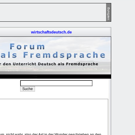
wirtschaftsdeutsch.de
um, nicht wahr, also der Ast in der Wunder geschrieben an den