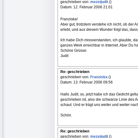
geschrieben von:
mezeijudit
()
Datum: 12. Februar 2006 21:01
Franziska!
Aber gut, trotzdem verstehe ich nicht, ob der
erlebt, und aus diesem Wunder folgt das, da
Ich habe Dich missverstanden, ich glaubte, 
ganzes Werk erreichbar in Internet. Aber Du h
Schöne Grüsse:
Judit
Re: geschrieben
geschrieben von:
Franziska
()
Datum: 13. Februar 2006 09:56
Hallo Judit, so, jetzt habe ich das Gedicht ge
geschrieben ist, also die schwarze Linie des A
schaut. Und er trägt uns weiter und weiter nac
Schön.
Re: geschrieben
geschrieben von:
mezeijudit
()