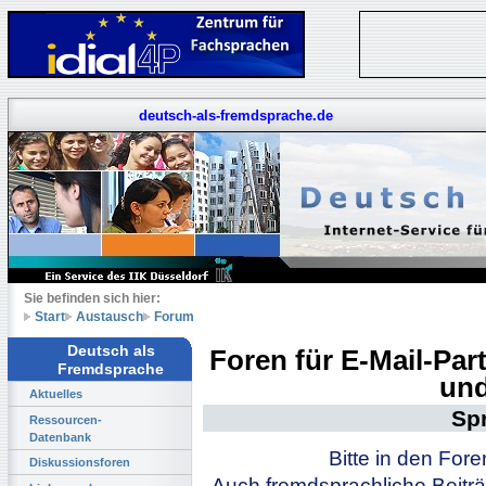
deutsch-als-fremdsprache.de
Sie befinden sich hier:
Start
Austausch
Forum
Deutsch als
Foren für E-Mail-Pa
Fremdsprache
und
Aktuelles
Sp
Ressourcen-
Datenbank
Bitte in den For
Diskussionsforen
Auch fremdsprachliche Beiträ