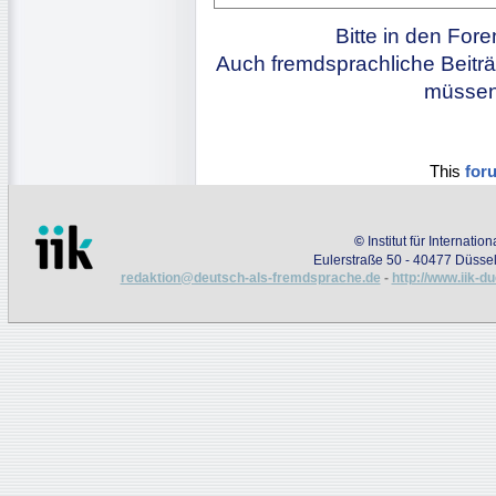
Bitte in den For
Auch fremdsprachliche Beiträ
müssen 
This
for
©
Institut für Internati
Eulerstraße 50 - 40477 Düssel
redaktion@deutsch-als-fremdsprache.de
-
http://www.iik-d