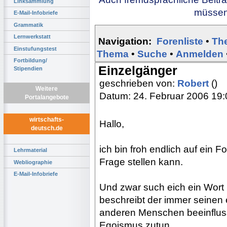
Linksammlung
müssen 
E-Mail-Infobriefe
Grammatik
Lernwerkstatt
Navigation:
Forenliste
•
Th
Einstufungstest
Thema
•
Suche
•
Anmelden
Fortbildung/
Einzelgänger
Stipendien
geschrieben von:
Robert
()
Weitere
Datum: 24. Februar 2006 19:
Portalangebote
wirtschafts-
Hallo,
deutsch.de
ich bin froh endlich auf ein 
Lehrmaterial
Frage stellen kann.
Webliographie
E-Mail-Infobriefe
Und zwar such eich ein Wort
beschreibt der immer seinen
anderen Menschen beeinflusse
Egoismus zutun.