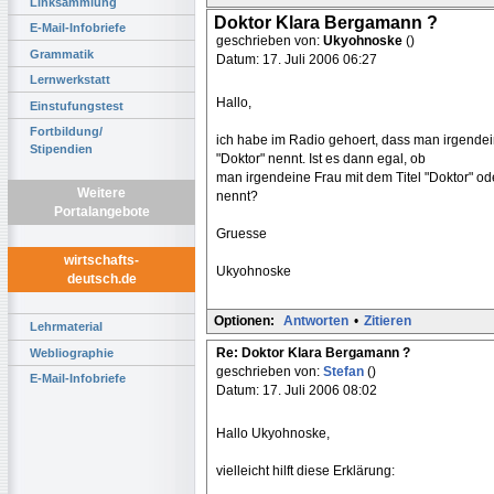
Linksammlung
Doktor Klara Bergamann ?
E-Mail-Infobriefe
geschrieben von:
Ukyohnoske
()
Grammatik
Datum: 17. Juli 2006 06:27
Lernwerkstatt
Hallo,
Einstufungstest
Fortbildung/
ich habe im Radio gehoert, dass man irgendeine
Stipendien
"Doktor" nennt. Ist es dann egal, ob
man irgendeine Frau mit dem Titel "Doktor" ode
Weitere
nennt?
Portalangebote
Gruesse
wirtschafts-
Ukyohnoske
deutsch.de
Optionen:
Antworten
•
Zitieren
Lehrmaterial
Re: Doktor Klara Bergamann ?
Webliographie
geschrieben von:
Stefan
()
E-Mail-Infobriefe
Datum: 17. Juli 2006 08:02
Hallo Ukyohnoske,
vielleicht hilft diese Erklärung: