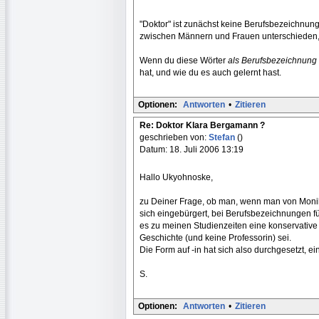
"Doktor" ist zunächst keine Berufsbezeichnung
zwischen Männern und Frauen unterschieden, (
Wenn du diese Wörter
als Berufsbezeichnung
hat, und wie du es auch gelernt hast.
Optionen:
Antworten
•
Zitieren
Re: Doktor Klara Bergamann ?
geschrieben von:
Stefan
()
Datum: 18. Juli 2006 13:19
Hallo Ukyohnoske,
zu Deiner Frage, ob man, wenn man von Monika
sich eingebürgert, bei Berufsbezeichnungen fü
es zu meinen Studienzeiten eine konservative P
Geschichte (und keine Professorin) sei.
Die Form auf -in hat sich also durchgesetzt, ein
S.
Optionen:
Antworten
•
Zitieren