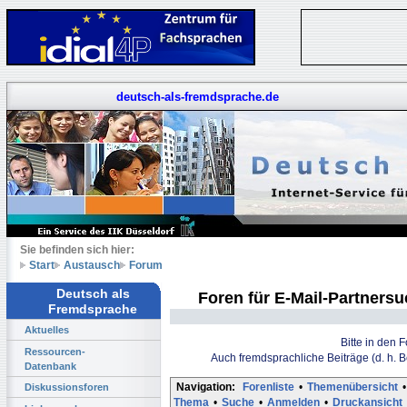
deutsch-als-fremdsprache.de
Sie befinden sich hier:
Start
Austausch
Forum
Deutsch als
Foren für E-Mail-Partners
Fremdsprache
Aktuelles
Bitte in den 
Ressourcen-
Auch fremdsprachliche Beiträge (d. h. 
Datenbank
Navigation:
Forenliste
•
Themenübersicht
•
Diskussionsforen
Thema
•
Suche
•
Anmelden
•
Druckansicht