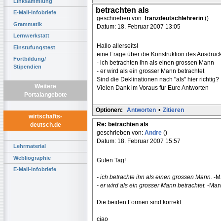
Linksammlung
betrachten als
E-Mail-Infobriefe
geschrieben von:
franzdeutschlehrerin
()
Grammatik
Datum: 18. Februar 2007 13:05
Lernwerkstatt
Hallo allerseits!
Einstufungstest
eine Frage über die Konstruktion des Ausdruck
Fortbildung/
- ich betrachten ihn als einen grossen Mann
Stipendien
- er wird als ein grosser Mann betrachtet
Sind die Deklinationen nach "als" hier richtig?
Weitere
Vielen Dank im Voraus für Eure Antworten
Portalangebote
Optionen:
Antworten
•
Zitieren
wirtschafts-
Re: betrachten als
deutsch.de
geschrieben von:
Andre
()
Datum: 18. Februar 2007 15:57
Lehrmaterial
Webliographie
Guten Tag!
E-Mail-Infobriefe
- ich betrachte ihn als einen grossen Mann.
-Ma
- er wird als ein grosser Mann betrachtet.
-Man 
Die beiden Formen sind korrekt.
ciao