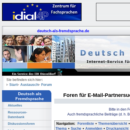
deutsch-als-fremdsprache.de
Sie befinden sich hier:
Start
Austausch
Forum
Deutsch als
Foren für E-Mail-Partners
Fremdsprache
Aktuelles
Bitte in den 
Ressourcen-
Auch fremdsprachliche Beiträge (d. h. 
Datenbank
Navigation:
Forenliste
•
Themenübersicht
•
Diskussionsforen
Thema
•
Suche
•
Anmelden
•
Druckansicht