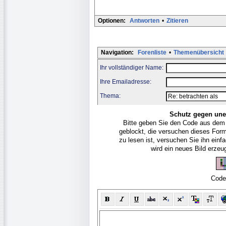
Optionen:
Antworten
•
Zitieren
Navigation:
Forenliste
•
Themenübersicht
Ihr vollständiger Name:
Ihre Emailadresse:
Thema:
Schutz gegen une
Bitte geben Sie den Code aus dem
geblockt, die versuchen dieses For
zu lesen ist, versuchen Sie ihn ein
wird ein neues Bild erze
Code