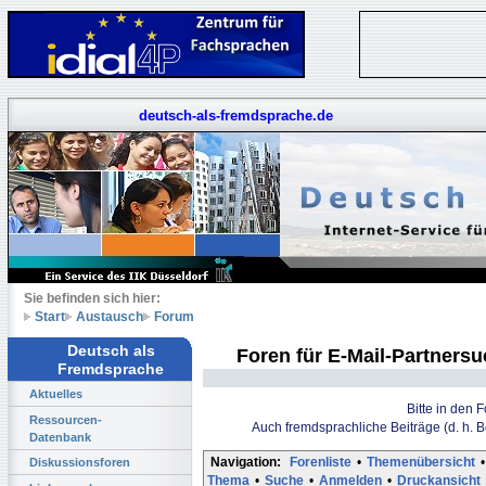
deutsch-als-fremdsprache.de
Sie befinden sich hier:
Start
Austausch
Forum
Deutsch als
Foren für E-Mail-Partners
Fremdsprache
Aktuelles
Bitte in den 
Ressourcen-
Auch fremdsprachliche Beiträge (d. h. 
Datenbank
Navigation:
Forenliste
•
Themenübersicht
•
Diskussionsforen
Thema
•
Suche
•
Anmelden
•
Druckansicht