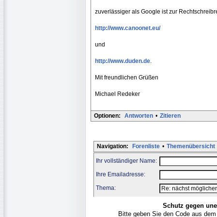
zuverlässiger als Google ist zur Rechtschreib
http://www.canoonet.eu/
und
http://www.duden.de
.
Mit freundlichen Grüßen
Michael Redeker
Optionen:
Antworten
•
Zitieren
Navigation:
Forenliste
•
Themenübersicht
Ihr vollständiger Name:
Ihre Emailadresse:
Thema:
Schutz gegen une
Bitte geben Sie den Code aus dem