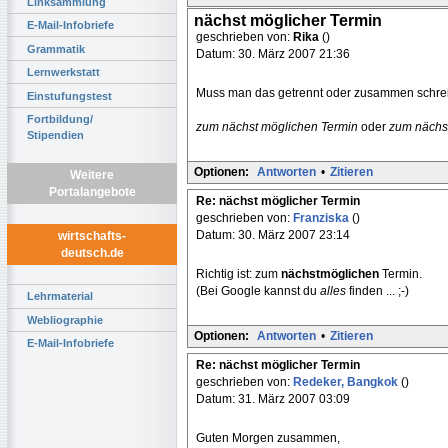
Linksammlung
nächst möglicher Termin
E-Mail-Infobriefe
geschrieben von:
Rika
()
Grammatik
Datum: 30. März 2007 21:36
Lernwerkstatt
Muss man das getrennt oder zusammen schrei
Einstufungstest
Fortbildung/
zum nächst möglichen Termin
oder
zum nächs
Stipendien
Optionen:
Antworten
•
Zitieren
Weitere
Portalangebote
Re: nächst möglicher Termin
geschrieben von:
Franziska
()
Datum: 30. März 2007 23:14
wirtschafts-
deutsch.de
Richtig ist: zum
nächstmöglichen
Termin.
(Bei Google kannst du
alles
finden ... ;-)
Lehrmaterial
Webliographie
Optionen:
Antworten
•
Zitieren
E-Mail-Infobriefe
Re: nächst möglicher Termin
geschrieben von:
Redeker, Bangkok
()
Datum: 31. März 2007 03:09
Guten Morgen zusammen,