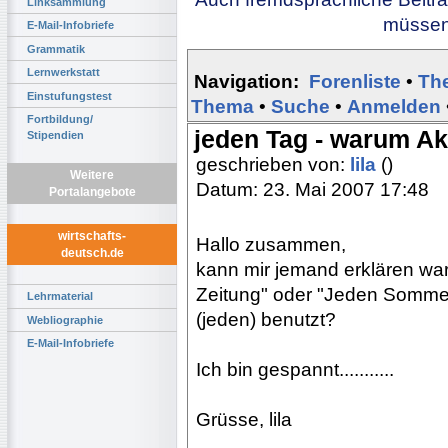
Linksammlung
müssen 
E-Mail-Infobriefe
Grammatik
Lernwerkstatt
Navigation:
Forenliste
•
Th
Einstufungstest
Thema
•
Suche
•
Anmelden
Fortbildung/
jeden Tag - warum Ak
Stipendien
geschrieben von:
lila
()
Weitere
Datum: 23. Mai 2007 17:48
Portalangebote
wirtschafts-
Hallo zusammen,
deutsch.de
kann mir jemand erklären wa
Zeitung" oder "Jeden Sommer 
Lehrmaterial
(jeden) benutzt?
Webliographie
E-Mail-Infobriefe
Ich bin gespannt...........
Grüsse, lila