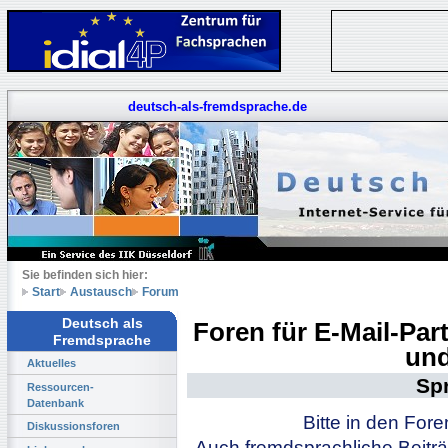
deutsch-als-fremdsprache.de
Sie befinden sich hier:
Start
Austausch
Forum
Deutsch als
Foren für E-Mail-Pa
Fremdsprache
und
Aktuelles
Sp
Ressourcen-
Datenbank
Bitte in den For
Diskussionsforen
Auch fremdsprachliche Beiträ