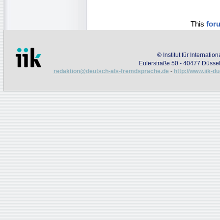
This
for
©
Institut für Internati
Eulerstraße 50 - 40477 Düssel
redaktion@deutsch-als-fremdsprache.de
-
http://www.iik-d