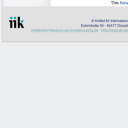
This
for
©
Institut für Internati
Eulerstraße 50 - 40477 Düssel
redaktion@deutsch-als-fremdsprache.de
-
http://www.iik-d