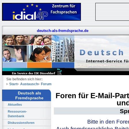
deutsch-als-fremdsprache.de
Sie befinden sich hier:
Start
Austausch
Forum
Deutsch als
Foren für E-Mail-Pa
Fremdsprache
und
Aktuelles
Sp
Ressourcen-
Datenbank
Bitte in den For
Diskussionsforen
Auch fremdsprachliche Beiträ