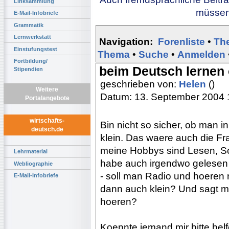
Linksammlung
müssen 
E-Mail-Infobriefe
Grammatik
Lernwerkstatt
Navigation:
Forenliste
•
Th
Einstufungstest
Thema
•
Suche
•
Anmelden
Fortbildung/
beim Deutsch lernen
Stipendien
geschrieben von:
Helen
()
Weitere
Datum: 13. September 2004 
Portalangebote
wirtschafts-
Bin nicht so sicher, ob man i
deutsch.de
klein. Das waere auch die Fr
meine Hobbys sind Lesen, S
Lehrmaterial
habe auch irgendwo gelesen 
Webliographie
- soll man Radio und hoeren 
E-Mail-Infobriefe
dann auch klein? Und sagt m
hoeren?
Koennte jemand mir bitte hel