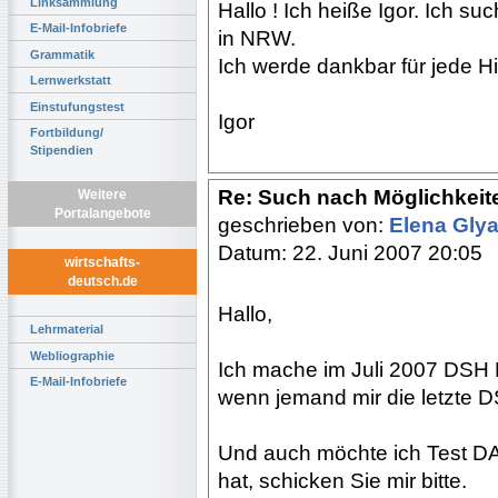
Linksammlung
Hallo ! Ich heiße Igor. Ich 
E-Mail-Infobriefe
in NRW.
Grammatik
Ich werde dankbar für jede Hil
Lernwerkstatt
Einstufungstest
Igor
Fortbildung/
Stipendien
Re: Such nach Möglichkeit
Weitere
Portalangebote
geschrieben von:
Elena Gly
Datum: 22. Juni 2007 20:05
wirtschafts-
deutsch.de
Hallo,
Lehrmaterial
Webliographie
Ich mache im Juli 2007 DSH P
E-Mail-Infobriefe
wenn jemand mir die letzte 
Und auch möchte ich Test D
hat, schicken Sie mir bitte.