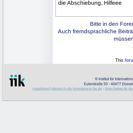
die Abschiebung, Hilfeee
Bitte in den For
Auch fremdsprachliche Beiträ
müssen 
This
for
©
Institut für Internati
Eulerstraße 50 - 40477 Düssel
redaktion@deutsch-als-fremdsprache.de
-
http://www.iik-d