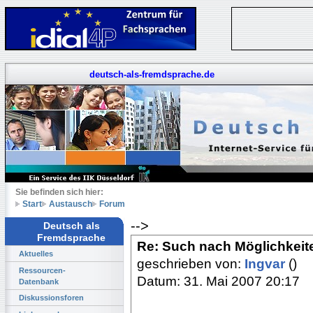
deutsch-als-fremdsprache.de
Sie befinden sich hier:
Start
Austausch
Forum
-->
Deutsch als
Fremdsprache
Re: Such nach Möglichkeit
Aktuelles
geschrieben von:
Ingvar
()
Ressourcen-
Datum: 31. Mai 2007 20:17
Datenbank
Diskussionsforen