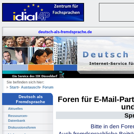
deutsch-als-fremdsprache.de
Sie befinden sich hier:
Start
Austausch
Forum
Deutsch als
Foren für E-Mail-Pa
Fremdsprache
und
Aktuelles
Sp
Ressourcen-
Datenbank
Bitte in den For
Diskussionsforen
Auch fremdsprachliche Beiträ