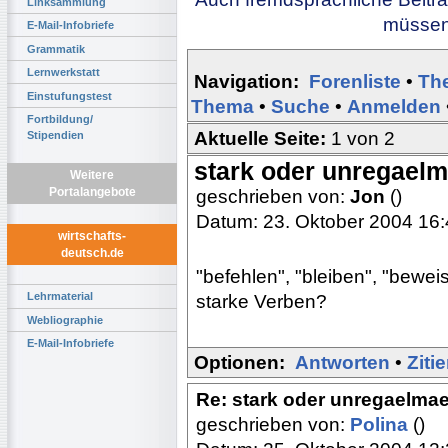
Linksammlung
müssen 
E-Mail-Infobriefe
Grammatik
Lernwerkstatt
Navigation:
Forenliste
•
Th
Einstufungstest
Thema
•
Suche
•
Anmelden
Fortbildung/
Aktuelle Seite:
1 von 2
Stipendien
stark oder unregael
Weitere
Portalangebote
geschrieben von:
Jon
()
Datum: 23. Oktober 2004 16
wirtschafts-
deutsch.de
"befehlen", "bleiben", "bewe
Lehrmaterial
starke Verben?
Webliographie
E-Mail-Infobriefe
Optionen:
Antworten
•
Ziti
Re: stark oder unregaelma
geschrieben von:
Polina
()