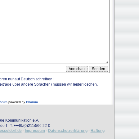
Foren nur auf Deutsch schreiben!
Beiträge über andere Sprachen) müssen wir leider löschen.
forum
powered by
Phorum
.
onale Kommunikation e.V.
dorf - T. ++49/(0)211/566 22-0
uesseldorf.de
-
Impressum
-
Datenschutzerklärung
-
Haftung