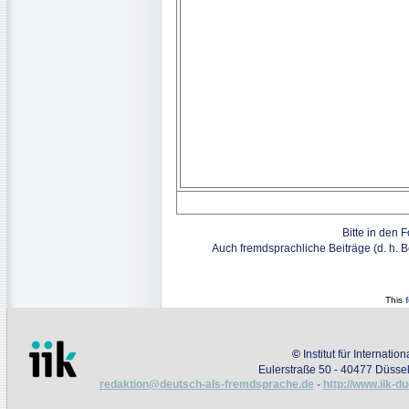
Bitte in den 
Auch fremdsprachliche Beiträge (d. h. 
This
©
Institut für Internati
Eulerstraße 50 - 40477 Düssel
redaktion@deutsch-als-fremdsprache.de
-
http://www.iik-d