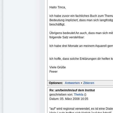
Hallo Tinca,
ich habe zuvor ein fachliches Buch zum Thema 
Bedeutung impliziert, dass man sich langfristig
beschäftigt.
Übrigens bedeutet An auch, dass man sich mit 
folgende Satz verstehbar:
Ich habe drei Monate an meinem Aquarell gem
Ich hoffe, dass solche Erklärungen dir helfen 
Viele Grüße
Feeer
Optionen:
Antworten
•
Zitieren
Re: am/beim/im/auf dem Institut
geschrieben von:
Thekla
()
Datum: 05. März 2008 16:05
"auf" wird regional verwendet, es ist eine Dial
Viele Leute treffen sich täglich "auf der Arbeit".