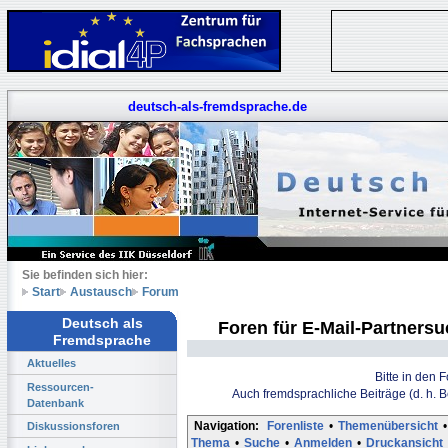
deutsch-als-fremdsprache.de
Sie befinden sich hier:
Start
Austausch
Forum
Deutsch als
Foren für E-Mail-Partners
Fremdsprache
Aktuelles
Bitte in den 
Ressourcen-
Auch fremdsprachliche Beiträge (d. h. 
Datenbank
Navigation:
Forenliste
•
Themenübersicht
•
Diskussionsforen
Thema
•
Suche
•
Anmelden
•
Druckansicht