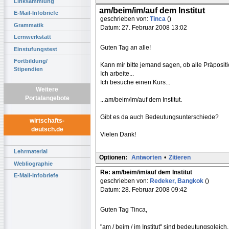
Linksammlung
am/beim/im/auf dem Institut
E-Mail-Infobriefe
geschrieben von:
Tinca
()
Grammatik
Datum: 27. Februar 2008 13:02
Lernwerkstatt
Guten Tag an alle!
Einstufungstest
Fortbildung/
Kann mir bitte jemand sagen, ob alle Präpositi
Stipendien
Ich arbeite...
Ich besuche einen Kurs...
Weitere
Portalangebote
...am/beim/im/auf dem Institut.
Gibt es da auch Bedeutungsunterschiede?
wirtschafts-
deutsch.de
Vielen Dank!
Lehrmaterial
Optionen:
Antworten
•
Zitieren
Webliographie
Re: am/beim/im/auf dem Institut
E-Mail-Infobriefe
geschrieben von:
Redeker, Bangkok
()
Datum: 28. Februar 2008 09:42
Guten Tag Tinca,
"am / beim / im Institut" sind bedeutungsgleich