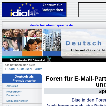
deutsch-als-fremdsprache.de
Sie befinden sich hier:
Start
Austausch
Forum
Deutsch als
Foren für E-Mail-Pa
Fremdsprache
und
Aktuelles
Sp
Ressourcen-
Datenbank
Bitte in den For
Diskussionsforen
Auch fremdsprachliche Beiträ