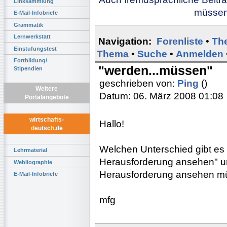
Linksammlung
müssen 
E-Mail-Infobriefe
Grammatik
Lernwerkstatt
Navigation:
Forenliste
•
Th
Einstufungstest
Thema
•
Suche
•
Anmelden
Fortbildung/
"werden...müssen"
Stipendien
geschrieben von:
Ping
()
Weitere
Datum: 06. März 2008 01:08
Portalangebote
wirtschafts-
Hallo!
deutsch.de
Welchen Unterschied gibt es
Lehrmaterial
Herausforderung ansehen" un
Webliographie
Herausforderung ansehen m
E-Mail-Infobriefe
mfg