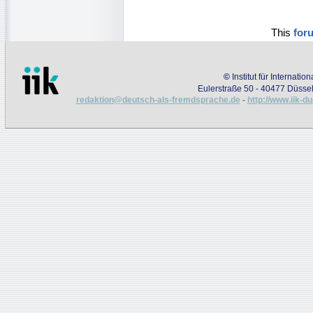
This
for
©
Institut für Internati
Eulerstraße 50 - 40477 Düssel
redaktion@deutsch-als-fremdsprache.de
-
http://www.iik-d