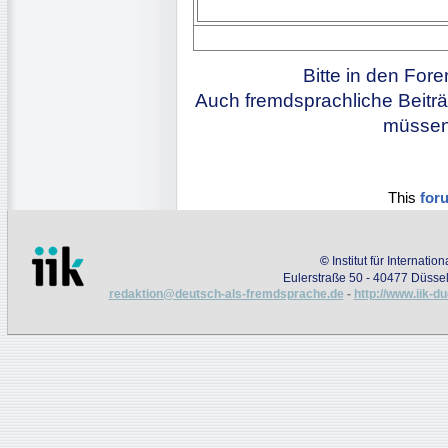
Bitte in den For
Auch fremdsprachliche Beiträ
müssen 
This
for
©
Institut für Internati
Eulerstraße 50 - 40477 Düssel
redaktion@deutsch-als-fremdsprache.de
-
http://www.iik-d