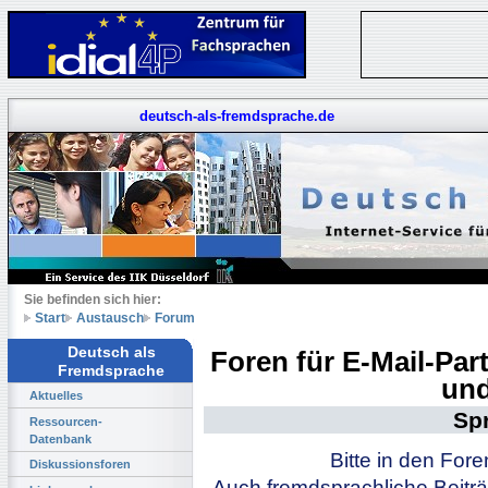
deutsch-als-fremdsprache.de
Sie befinden sich hier:
Start
Austausch
Forum
Deutsch als
Foren für E-Mail-Pa
Fremdsprache
und
Aktuelles
Sp
Ressourcen-
Datenbank
Bitte in den For
Diskussionsforen
Auch fremdsprachliche Beiträ