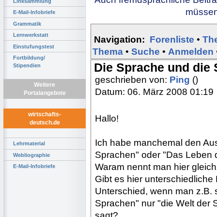
Linksammlung
müssen 
E-Mail-Infobriefe
Grammatik
Lernwerkstatt
Navigation:
Forenliste
•
Th
Einstufungstest
Thema
•
Suche
•
Anmelden
Fortbildung/
Die Sprache und die
Stipendien
geschrieben von:
Ping
()
Weitere
Datum: 06. März 2008 01:19
Portalangebote
wirtschafts-
Hallo!
deutsch.de
Ich habe manchemal den Aus
Lehrmaterial
Sprachen" oder "Das Leben 
Webliographie
Waram nennt man hier gleichz
E-Mail-Infobriefe
Gibt es hier unterschiedlich
Unterschied, wenn man z.B. s
Sprachen" nur "die Welt der 
sagt?