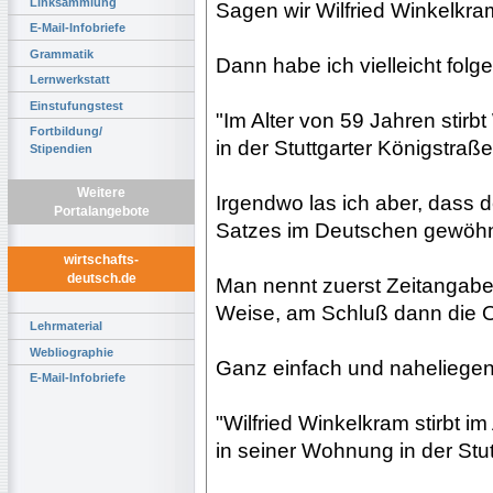
Linksammlung
Sagen wir Wilfried Winkelkr
E-Mail-Infobriefe
Grammatik
Dann habe ich vielleicht fol
Lernwerkstatt
Einstufungstest
"Im Alter von 59 Jahren stirb
Fortbildung/
in der Stuttgarter Königstraß
Stipendien
Weitere
Irgendwo las ich aber, dass
Portalangebote
Satzes im Deutschen gewöhnl
wirtschafts-
deutsch.de
Man nennt zuerst Zeitangaben
Weise, am Schluß dann die 
Lehrmaterial
Webliographie
Ganz einfach und naheliegen
E-Mail-Infobriefe
"Wilfried Winkelkram stirbt i
in seiner Wohnung in der Stut