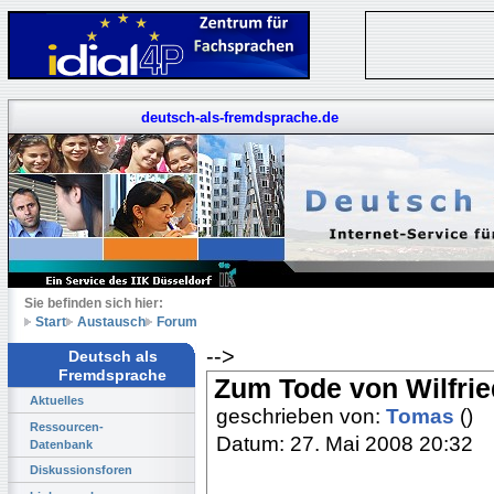
deutsch-als-fremdsprache.de
Sie befinden sich hier:
Start
Austausch
Forum
-->
Deutsch als
Fremdsprache
Zum Tode von Wilfri
Aktuelles
geschrieben von:
Tomas
()
Ressourcen-
Datum: 27. Mai 2008 20:32
Datenbank
Diskussionsforen