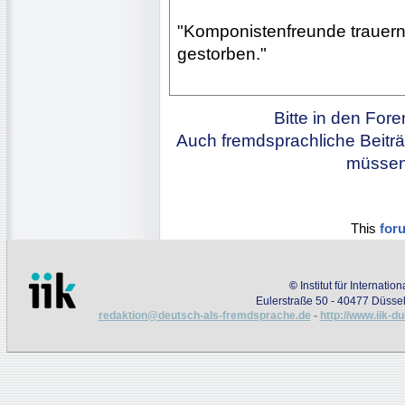
"Komponistenfreunde trauern: 
gestorben."
Bitte in den For
Auch fremdsprachliche Beiträ
müssen 
This
for
©
Institut für Internati
Eulerstraße 50 - 40477 Düssel
redaktion@deutsch-als-fremdsprache.de
-
http://www.iik-d