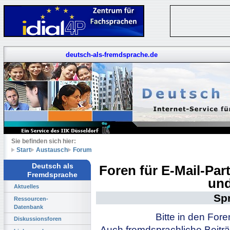
deutsch-als-fremdsprache.de
Sie befinden sich hier:
Start
Austausch
Forum
Deutsch als
Foren für E-Mail-Pa
Fremdsprache
und
Aktuelles
Sp
Ressourcen-
Datenbank
Bitte in den For
Diskussionsforen
Auch fremdsprachliche Beiträ