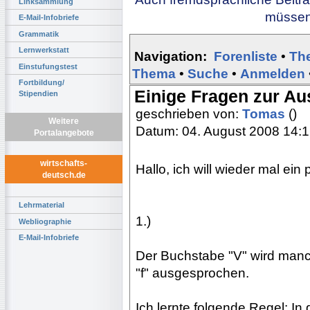
Linksammlung
müssen 
E-Mail-Infobriefe
Grammatik
Lernwerkstatt
Navigation:
Forenliste
•
Th
Einstufungstest
Thema
•
Suche
•
Anmelden
Fortbildung/
Einige Fragen zur A
Stipendien
geschrieben von:
Tomas
()
Weitere
Datum: 04. August 2008 14:
Portalangebote
wirtschafts-
Hallo, ich will wieder mal ein
deutsch.de
Lehrmaterial
1.)
Webliographie
E-Mail-Infobriefe
Der Buchstabe "V" wird manc
"f" ausgesprochen.
Ich lernte folgende Regel: In