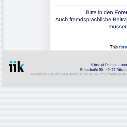
Bitte in den For
Auch fremdsprachliche Beiträ
müssen 
This
for
©
Institut für Internati
Eulerstraße 50 - 40477 Düssel
redaktion@deutsch-als-fremdsprache.de
-
http://www.iik-d