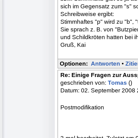
sich im Gegensatz zum "s" s
Schreibweise ergibt:
Stimmhaftes "p" wird zu "b", "t
Sie sprach z. B. von "Butzpi
und Schildkröten hatten bei ih
Gruß, Kai
Optionen:
Antworten
•
Ziti
Re: Einige Fragen zur Aus
geschrieben von:
Tomas
()
Datum: 02. September 2008 
Postmodifikation