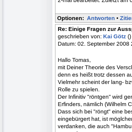
2-mal bearbeitet. Zuletzt am 
Optionen:
Antworten
•
Ziti
Re: Einige Fragen zur Aus
geschrieben von:
Kai Götz
()
Datum: 02. September 2008 
Hallo Tomas,
mit Deiner Theorie des Versc
denn es heißt trotz dessen a
Vielmehr scheint der lang- b
Rolle zu spielen.
Der Infinitiv "röntgen" wird
Erfinders, nämlich (Wilhelm C
Dass sich bei "röngt" eine b
eingebürgert hat, ist möglc
verdanken, die auch "Hambu