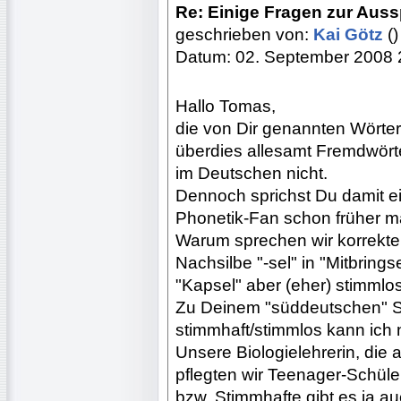
Re: Einige Fragen zur Aus
geschrieben von:
Kai Götz
()
Datum: 02. September 2008 
Hallo Tomas,
die von Dir genannten Wörte
überdies allesamt Fremdwört
im Deutschen nicht.
Dennoch sprichst Du damit e
Phonetik-Fan schon früher mal
Warum sprechen wir korrekte
Nachsilbe "-sel" in "Mitbrings
"Kapsel" aber (eher) stimmlo
Zu Deinem "süddeutschen" S
stimmhaft/stimmlos kann ich 
Unsere Biologielehrerin, di
pflegten wir Teenager-Schül
bzw. Stimmhafte gibt es ja 