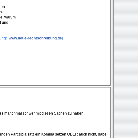
ten
ch
de, warum
rd und
ng: [
www.neue-rechtschreibung.de
]
n es manchmal schwer mit diesen Sachen zu haben.
nden Partizipialsatz ein Komma setzen ODER auch nicht, dabei