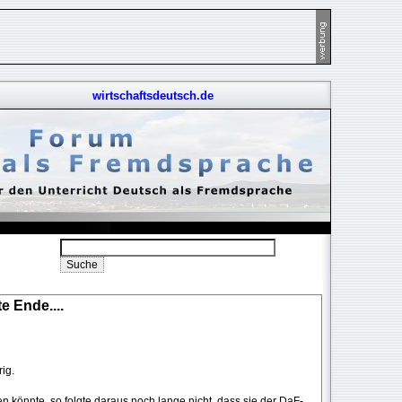
wirtschaftsdeutsch.de
te Ende....
rig.
en könnte, so folgte daraus noch lange nicht, dass sie der DaF-