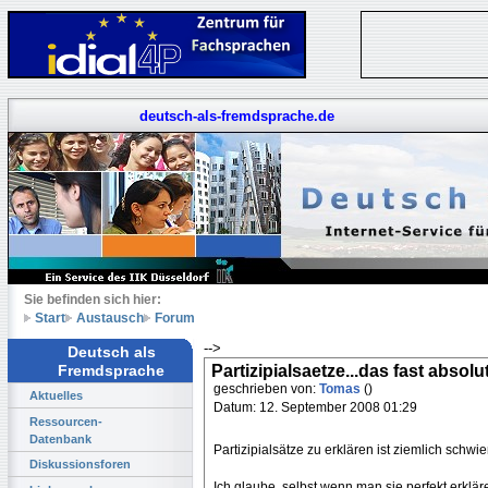
deutsch-als-fremdsprache.de
Sie befinden sich hier:
Start
Austausch
Forum
-->
Deutsch als
Partizipialsaetze...das fast absolu
Fremdsprache
geschrieben von:
Tomas
()
Aktuelles
Datum: 12. September 2008 01:29
Ressourcen-
Datenbank
Partizipialsätze zu erklären ist ziemlich schwie
Diskussionsforen
Ich glaube, selbst wenn man sie perfekt erklär