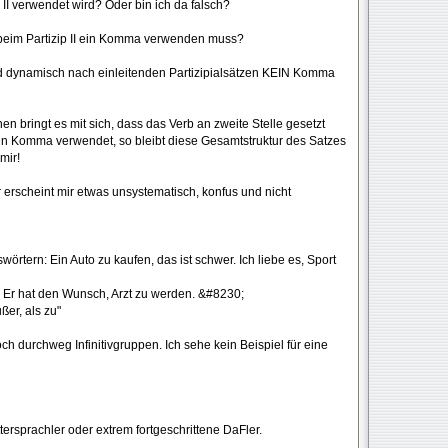
r II verwendet wird? Oder bin ich da falsch?
beim Partizip II ein Komma verwenden muss?
nd dynamisch nach einleitenden Partizipialsätzen KEIN Komma
n bringt es mit sich, dass das Verb an zweite Stelle gesetzt
in Komma verwendet, so bleibt diese Gesamtstruktur des Satzes
mir!
 erscheint mir etwas unsystematisch, konfus und nicht
swörtern: Ein Auto zu kaufen, das ist schwer. Ich liebe es, Sport
: Er hat den Wunsch, Arzt zu werden. &#8230;
ußer, als zu"
och durchweg Infinitivgruppen. Ich sehe kein Beispiel für eine
ersprachler oder extrem fortgeschrittene DaFler.