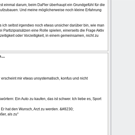
st einmal darum, beim DaFler überhaupt ein Grundgefühl für die
s aufzubauen. Und meine möglicherweise noch kleine Erfahrung
 ich selbst irgendwo noch etwas unsicher darüber bin, wie man
 Partizipialsätzen eine Rolle spielen, einerseits die Frage Aktiv
eitigkeit oder Vorzeitigkeit, in einem gemeinsamen, nicht zu
...
 erscheint mir etwas unsystematisch, konfus und nicht
swörtern: Ein Auto zu kaufen, das ist schwer. Ich liebe es, Sport
: Er hat den Wunsch, Arzt zu werden. &#8230;
ußer, als zu"