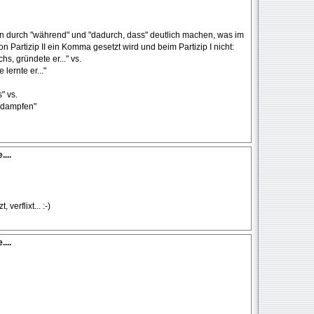
n durch "während" und "dadurch, dass" deutlich machen, was im
 Partizip II ein Komma gesetzt wird und beim Partizip I nicht:
s, gründete er..." vs.
ernte er..."
" vs.
rdampfen"
...
erflixt... :-)
...