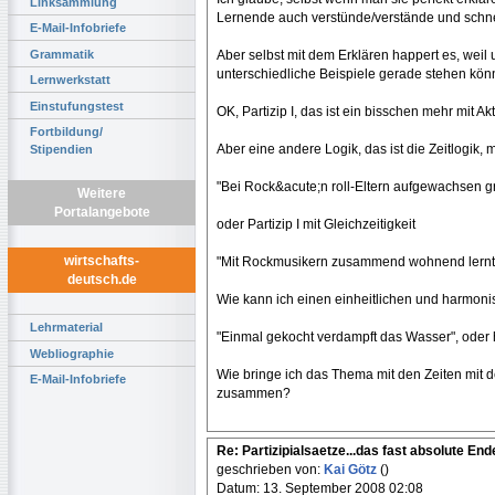
Linksammlung
Lernende auch verstünde/verstände und schne
E-Mail-Infobriefe
Grammatik
Aber selbst mit dem Erklären happert es, weil 
unterschiedliche Beispiele gerade stehen kön
Lernwerkstatt
Einstufungstest
OK, Partizip I, das ist ein bisschen mehr mit Akt
Fortbildung/
Aber eine andere Logik, das ist die Zeitlogik, mi
Stipendien
"Bei Rock&acute;n roll-Eltern aufgewachsen g
Weitere
Portalangebote
oder Partizip I mit Gleichzeitigkeit
wirtschafts-
"Mit Rockmusikern zusammend wohnend lernte e
deutsch.de
Wie kann ich einen einheitlichen und harmonis
Lehrmaterial
"Einmal gekocht verdampft das Wasser", oder 
Webliographie
Wie bringe ich das Thema mit den Zeiten mit d
E-Mail-Infobriefe
zusammen?
Re: Partizipialsaetze...das fast absolute Ende.
geschrieben von:
Kai Götz
()
Datum: 13. September 2008 02:08