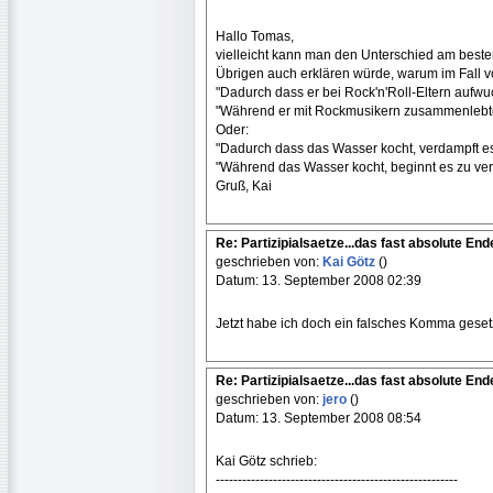
Hallo Tomas,
vielleicht kann man den Unterschied am beste
Übrigen auch erklären würde, warum im Fall von
"Dadurch dass er bei Rock'n'Roll-Eltern aufwuch
"Während er mit Rockmusikern zusammenlebte l
Oder:
"Dadurch dass das Wasser kocht, verdampft es
"Während das Wasser kocht, beginnt es zu ve
Gruß, Kai
Re: Partizipialsaetze...das fast absolute Ende.
geschrieben von:
Kai Götz
()
Datum: 13. September 2008 02:39
Jetzt habe ich doch ein falsches Komma gesetzt, v
Re: Partizipialsaetze...das fast absolute Ende.
geschrieben von:
jero
()
Datum: 13. September 2008 08:54
Kai Götz schrieb:
-------------------------------------------------------