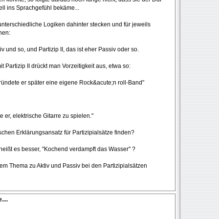
ll ins Sprachgefühl bekäme...
unterschiedliche Logiken dahinter stecken und für jeweils
nen:
iv und so, und Partizip II, das ist eher Passiv oder so.
t Partizip II drückt man Vorzeitigkeit aus, etwa so:
ründete er später eine eigene Rock&acute;n roll-Band"
r, elektrische Gitarre zu spielen."
chen Erklärungsansatz für Partizipialsätze finden?
heißt es besser, "Kochend verdampft das Wasser" ?
em Thema zu Aktiv und Passiv bei den Partizipialsätzen
...