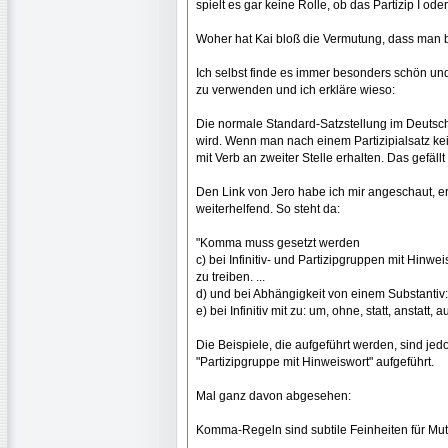
spielt es gar keine Rolle, ob das Partizip I ode
Woher hat Kai bloß die Vermutung, dass man 
Ich selbst finde es immer besonders schön u
zu verwenden und ich erkläre wieso:
Die normale Standard-Satzstellung im Deutsche
wird. Wenn man nach einem Partizipialsatz ke
mit Verb an zweiter Stelle erhalten. Das gefällt 
Den Link von Jero habe ich mir angeschaut, er
weiterhelfend. So steht da:
"Komma muss gesetzt werden
c) bei Infinitiv- und Partizipgruppen mit Hinwei
zu treiben. ...
d) und bei Abhängigkeit von einem Substantiv
e) bei Infinitiv mit zu: um, ohne, statt, anstatt, a
Die Beispiele, die aufgeführt werden, sind jed
"Partizipgruppe mit Hinweiswort" aufgeführt.
Mal ganz davon abgesehen:
Komma-Regeln sind subtile Feinheiten für Mutt