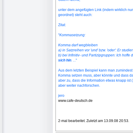
unter dem angefügten Link (indem wirklich nur
geordnet) steht auch:
Zitat:
"
Kommasetzung:
Komma darf wegbleiben
a) in Satzreihen vor 'und' bzw. 'oder': Er studiert
b) bei Infinitiv- und Partizipgruppen: Ich hoffe
sich hin
. ..
."
Aus dem letzten Beispiel kann man zumindest 
Komma setzen muss, aber könnte und dass dab
aber zu, dass die Information etwas knapp is
aber weiter nachforschen.
jero
www.cafe-deutsch.de
2-mal bearbeitet. Zuletzt am 13.09.08 20:53.