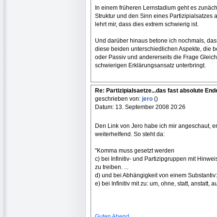
In einem früheren Lernstadium geht es zunäch
Struktur und den Sinn eines Partizipialsatze
lehrt mir, dass dies extrem schwierig ist.
Und darüber hinaus betone ich nochmals, dass
diese beiden unterschiedlichen Aspekte, die bei
oder Passiv und andererseits die Frage Gleichz
schwierigen Erklärungsansatz unterbringt.
Re: Partizipialsaetze...das fast absolute Ende.
geschrieben von:
jero
()
Datum: 13. September 2008 20:26
Den Link von Jero habe ich mir angeschaut, er
weiterhelfend. So steht da:
"Komma muss gesetzt werden
c) bei Infinitiv- und Partizipgruppen mit Hinwei
zu treiben. ...
d) und bei Abhängigkeit von einem Substantiv
e) bei Infinitiv mit zu: um, ohne, statt, anstatt, a
Guten Abend,