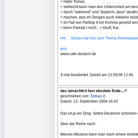
> Hallo Tomas,
> vielleicht kann man den Unterschied am bes
> durch "während" und "dadurch, dass" deutli
> machen, was im Übrigen auch erklären wür
> im Fall von Partizip II ein Komma gesetzt wi
> beim Partizip I nicht:...> Gruß, Kai
Hm ... Schau mal hier zum Thema Kommasetzu
jero
www.cafe-deutsch.de
3-mal bearbeitet. Zuletzt am 13.09.08 12:46.
das tatsächlich fast absolute Ende....?
geschrieben von:
Tomas
()
Datum: 13. September 2008 16:43
Das ist ja ein Ding. Selbst Deutsche scheine
Aber der Reihe nach:
Meines Wissens kann man nach einem einleite