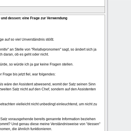
 und dessen: eine Frage zur Verwendung
e auf so viel Unverständnis stößt.
itiv" an Stelle von "Relativpronomen" sagt, so ändert sich ja
h daran, ob es geht oder nicht.
rde, so würde ich ja gar keine Fragen stellen.
Frage bis jetzt fiel, war folgendes:
, als wäre der Assistent abwesend, womit der Satz seinen Sinn
m zweiten Satz nicht auf den Chef, sondern auf den Assistenten
rachten vielleicht nicht unbedingt einleuchtend, um nicht zu
m Satz vorausgehende bereits genannte Information beziehen
h kommt? Und genau diese meine Verständnisweise von "dessen"
omen, die ähnlich funktionieren.