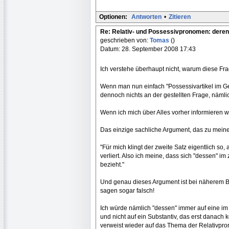
Optionen:
Antworten
•
Zitieren
Re: Relativ- und Possessivpronomen: deren
geschrieben von:
Tomas
()
Datum: 28. September 2008 17:43
Ich verstehe überhaupt nicht, warum diese Frag
Wenn man nun einfach "Possessivartikel im Gen
dennoch nichts an der gestellten Frage, nämlic
Wenn ich mich über Alles vorher informieren wü
Das einzige sachliche Argument, das zu meiner 
"Für mich klingt der zweite Satz eigentlich so
verliert. Also ich meine, dass sich "dessen" i
bezieht."
Und genau dieses Argument ist bei näherem Bet
sagen sogar falsch!
Ich würde nämlich "dessen" immer auf eine i
und nicht auf ein Substantiv, das erst danac
verweist wieder auf das Thema der Relativpron