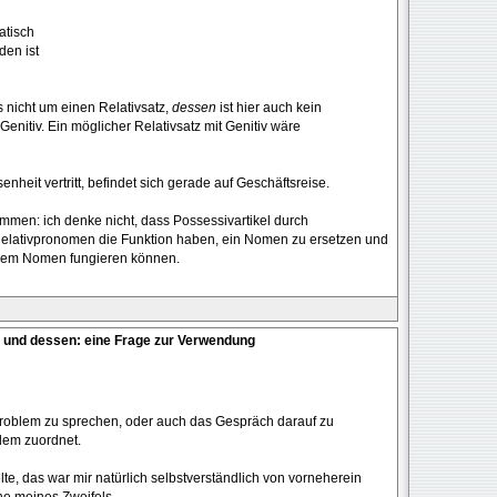
atisch
den ist
s nicht um einen Relativsatz,
dessen
ist hier auch kein
enitiv. Ein möglicher Relativsatz mit Genitiv wäre
nheit vertritt, befindet sich gerade auf Geschäftsreise.
men: ich denke nicht, dass Possessivartikel durch
elativpronomen die Funktion haben, ein Nomen zu ersetzen und
einem Nomen fungieren können.
 und dessen: eine Frage zur Verwendung
 Problem zu sprechen, oder auch das Gespräch darauf zu
lem zuordnet.
te, das war mir natürlich selbstverständlich von vorneherein
he meines Zweifels.