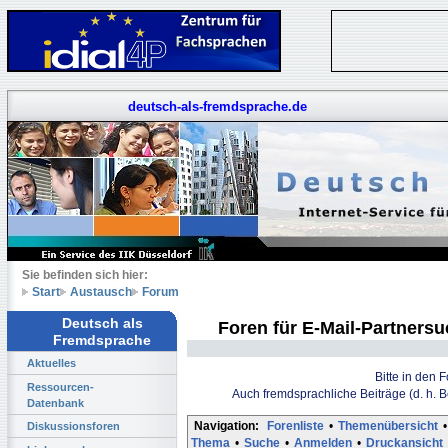
deutsch-als-fremdsprache.de
Sie befinden sich hier:
Start
Austausch
Forum
Deutsch als
Foren für E-Mail-Partners
Fremdsprache
Aktuelles
Bitte in den 
Ressourcen-
Auch fremdsprachliche Beiträge (d. h. 
Datenbank
Navigation:
Forenliste
•
Themenübersicht
•
Diskussionsforen
Thema
•
Suche
•
Anmelden
•
Druckansicht