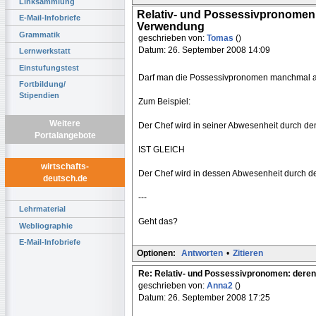
Linksammlung
Relativ- und Possessivpronomen:
E-Mail-Infobriefe
Verwendung
Grammatik
geschrieben von:
Tomas
()
Datum: 26. September 2008 14:09
Lernwerkstatt
Einstufungstest
Darf man die Possessivpronomen manchmal au
Fortbildung/
Stipendien
Zum Beispiel:
Weitere
Der Chef wird in seiner Abwesenheit durch den
Portalangebote
IST GLEICH
wirtschafts-
Der Chef wird in dessen Abwesenheit durch de
deutsch.de
---
Lehrmaterial
Geht das?
Webliographie
E-Mail-Infobriefe
Optionen:
Antworten
•
Zitieren
Re: Relativ- und Possessivpronomen: deren
geschrieben von:
Anna2
()
Datum: 26. September 2008 17:25