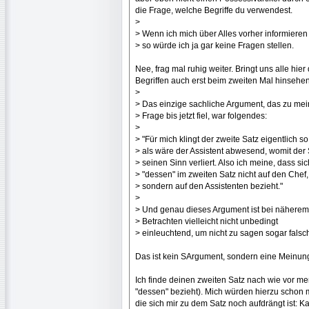
die Frage, welche Begriffe du verwendest.
>
> Wenn ich mich über Alles vorher informieren
> so würde ich ja gar keine Fragen stellen.
Nee, frag mal ruhig weiter. Bringt uns alle hi
Begriffen auch erst beim zweiten Mal hinsehen
>
> Das einzige sachliche Argument, das zu mei
> Frage bis jetzt fiel, war folgendes:
>
> "Für mich klingt der zweite Satz eigentlich so
> als wäre der Assistent abwesend, womit der 
> seinen Sinn verliert. Also ich meine, dass sic
> "dessen" im zweiten Satz nicht auf den Chef,
> sondern auf den Assistenten bezieht."
>
> Und genau dieses Argument ist bei näherem
> Betrachten vielleicht nicht unbedingt
> einleuchtend, um nicht zu sagen sogar falsc
Das ist kein SArgument, sondern eine Meinung. 
Ich finde deinen zweiten Satz nach wie vor m
"dessen" bezieht). Mich würden hierzu schon 
die sich mir zu dem Satz noch aufdrängt ist: K