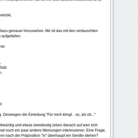
 würde,
er dazu genauer hinzusehen. Mir ist das mit den vertauschten
 aufgefallen.
ner
,
Satz
h
h!
Deswegen die Einleitung "Für mich klingt .. so, als ob..."
erkwürdig und etwas zweideutig (eben danach auf wen sich
mal noch ein paar andere Meinungen interessieren. Eine Frage,
ann nach der Präposition "in" überhaupt ein Genitiv stehen?