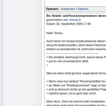
Optionen:
Antworten
•
Zitieren
Re: Relativ- und Possessivpronomen: deren
geschrieben von:
Anna2
()
Datum: 30. September 2008 17:48
Hallo Tomas,
Auch wenn ich Sonjas Ausdrucksweise etwas übe
versucht weiterzuhelfen, wenn deine Falschver
einfach zu beantworten ist, nicht noch verwirr
-------------------------------------------------------
> Ich verstehe überhaupt nicht, warum diese 
> auf so viel Unverständnis stößt.
>
Weil sie eben nicht gut bzw. sogar falsch formul
> Wenn man nun einfach "Possessivartikel im 
> an Stelle von "Relativpronomen" sagt, so än
> sich ja dennoch nichts an der gestellten Fra
> nämlich daran, ob es geht oder nicht.
Eben doch. Denn du kannst unter Umständen ei
aber eben nicht einen Possessivartikel durch e