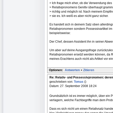
> Ich frage mich eher, ob die Verwendung des
> Relativpronomens Genitiv überhaupt gramm
> richtig und möglich ist. Nach meinem Empfin
> sie es. Ich weiß es aber nicht ganz sicher.
Es handelt sich in deinem Satz oben allerding
Relativpronomen sondern Possessivartikel im G
beispielsweise:
Der Chef, dessen Assistent ihn in seiner Abwese
Um aber auf deine Ausgangsfrage zurückzukom
Relativpronomen ersetzt werden können, da R
meines Erachtens auch nicht als Artikel vor 
Optionen:
Antworten
•
Zitieren
Re: Relativ- und Possessivpronomen: deren
geschrieben von:
Tomas
()
Datum: 27. September 2008 18:24
Grundsätzlich ist es immer möglich, über ein
verlagern, welche Fachbegriffe man dem Prob
Dass es sich nicht um einen Relativsatz handel
klar. Vielleicht war genau das sogar die Ursac