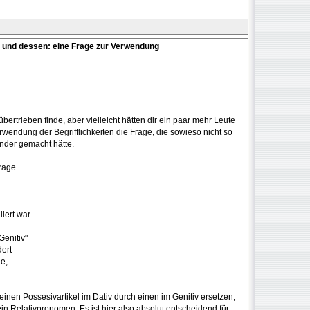
 und dessen: eine Frage zur Verwendung
rtrieben finde, aber vielleicht hätten dir ein paar mehr Leute
wendung der Begrifflichkeiten die Frage, die sowieso nicht so
ender gemacht hätte.
Frage
iert war.
Genitiv"
dert
ge,
nen Possesivartikel im Dativ durch einen im Genitiv ersetzen,
in Relativpronomen. Es ist hier also absolut entscheidend für