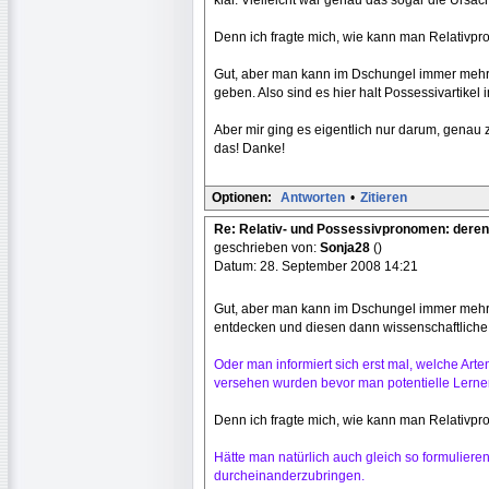
Denn ich fragte mich, wie kann man Relativpr
Gut, aber man kann im Dschungel immer mehr
geben. Also sind es hier halt Possessivartikel i
Aber mir ging es eigentlich nur darum, genau
das! Danke!
Optionen:
Antworten
•
Zitieren
Re: Relativ- und Possessivpronomen: deren
geschrieben von:
Sonja28
()
Datum: 28. September 2008 14:21
Gut, aber man kann im Dschungel immer mehr
entdecken und diesen dann wissenschaftlich
Oder man informiert sich erst mal, welche Ar
versehen wurden bevor man potentielle Lerner 
Denn ich fragte mich, wie kann man Relativpr
Hätte man natürlich auch gleich so formuliere
durcheinanderzubringen.