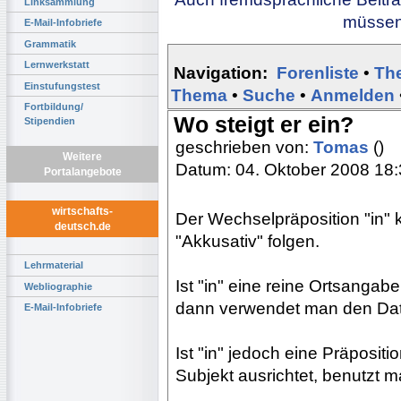
Linksammlung
müssen 
E-Mail-Infobriefe
Grammatik
Lernwerkstatt
Navigation:
Forenliste
•
Th
Einstufungstest
Thema
•
Suche
•
Anmelden
Fortbildung/
Wo steigt er ein?
Stipendien
geschrieben von:
Tomas
()
Weitere
Datum: 04. Oktober 2008 18
Portalangebote
wirtschafts-
Der Wechselpräposition "in" 
deutsch.de
"Akkusativ" folgen.
Lehrmaterial
Ist "in" eine reine Ortsangab
Webliographie
dann verwendet man den Dat
E-Mail-Infobriefe
Ist "in" jedoch eine Präpositi
Subjekt ausrichtet, benutzt 