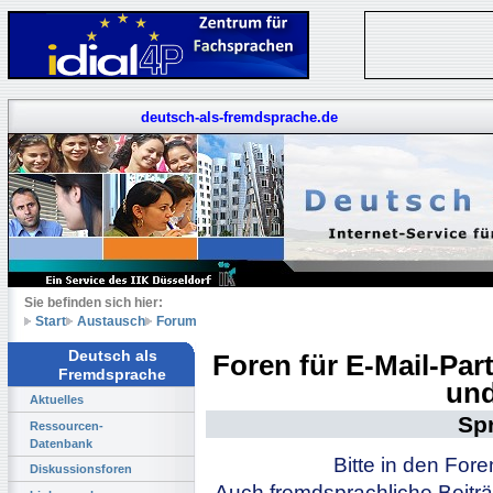
deutsch-als-fremdsprache.de
Sie befinden sich hier:
Start
Austausch
Forum
Deutsch als
Foren für E-Mail-Pa
Fremdsprache
und
Aktuelles
Sp
Ressourcen-
Datenbank
Bitte in den For
Diskussionsforen
Auch fremdsprachliche Beiträ