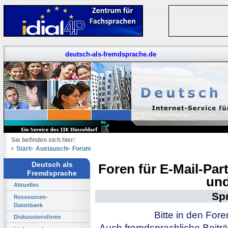
deutsch-als-fremdsprache.de
Sie befinden sich hier:
Start
Austausch
Forum
Deutsch als
Foren für E-Mail-Pa
Fremdsprache
und
Aktuelles
Sp
Ressourcen-
Datenbank
Bitte in den For
Diskussionsforen
Auch fremdsprachliche Beiträ