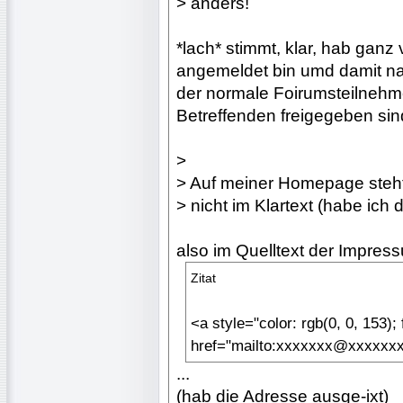
> anders!
*lach* stimmt, klar, hab ganz
angemeldet bin umd damit nat
der normale Foirumsteilnehme
Betreffenden freigegeben sind
>
> Auf meiner Homepage steh
> nicht im Klartext (habe ic
also im Quelltext der Impress
Zitat
<a style="color: rgb(0, 0, 153); 
href="mailto:xxxxxxx@xxxxxxx
...
(hab die Adresse ausge-ixt)