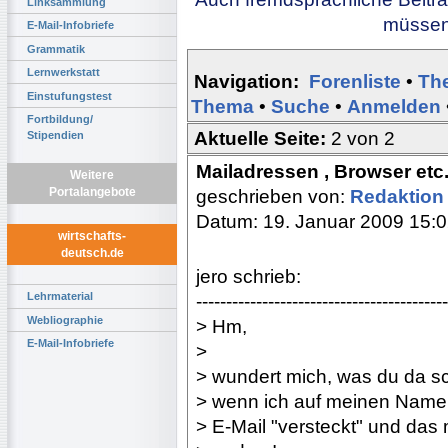
Linksammlung
müssen 
E-Mail-Infobriefe
Grammatik
Lernwerkstatt
Navigation:
Forenliste
•
Th
Einstufungstest
Thema
•
Suche
•
Anmelden
Fortbildung/
Aktuelle Seite:
2 von 2
Stipendien
Mailadressen , Browser etc. 
Weitere
Portalangebote
geschrieben von:
Redaktio
Datum: 19. Januar 2009 15:
wirtschafts-
deutsch.de
jero schrieb:
Lehrmaterial
------------------------------------------
Webliographie
> Hm,
E-Mail-Infobriefe
>
> wundert mich, was du da sc
> wenn ich auf meinen Namen
> E-Mail "versteckt" und das