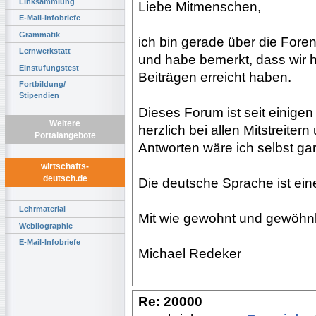
Linksammlung
Liebe Mitmenschen,
E-Mail-Infobriefe
Grammatik
ich bin gerade über die Fore
Lernwerkstatt
und habe bemerkt, dass wir 
Einstufungstest
Beiträgen erreicht haben.
Fortbildung/
Stipendien
Dieses Forum ist seit einige
Weitere
herzlich bei allen Mitstreite
Portalangebote
Antworten wäre ich selbst g
wirtschafts-
deutsch.de
Die deutsche Sprache ist ein
Lehrmaterial
Mit wie gewohnt und gewöhnl
Webliographie
E-Mail-Infobriefe
Michael Redeker
Re: 20000