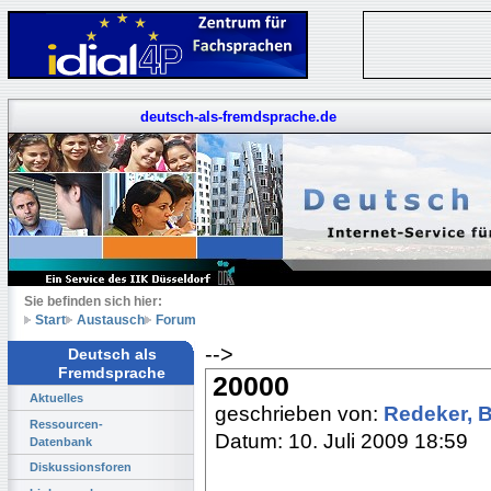
deutsch-als-fremdsprache.de
Sie befinden sich hier:
Start
Austausch
Forum
-->
Deutsch als
Fremdsprache
20000
Aktuelles
geschrieben von:
Redeker, 
Ressourcen-
Datum: 10. Juli 2009 18:59
Datenbank
Diskussionsforen