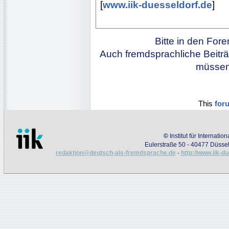
[
www.iik-duesseldorf.de
]
Bitte in den For
Auch fremdsprachliche Beiträ
müssen 
This
for
©
Institut für Internati
Eulerstraße 50 - 40477 Düssel
redaktion@deutsch-als-fremdsprache.de
-
http://www.iik-d