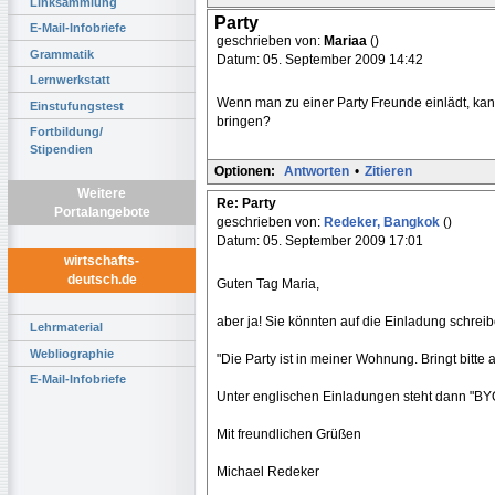
Linksammlung
Party
E-Mail-Infobriefe
geschrieben von:
Mariaa
()
Grammatik
Datum: 05. September 2009 14:42
Lernwerkstatt
Wenn man zu einer Party Freunde einlädt, ka
Einstufungstest
bringen?
Fortbildung/
Stipendien
Optionen:
Antworten
•
Zitieren
Weitere
Re: Party
Portalangebote
geschrieben von:
Redeker, Bangkok
()
Datum: 05. September 2009 17:01
wirtschafts-
deutsch.de
Guten Tag Maria,
aber ja! Sie könnten auf die Einladung schreib
Lehrmaterial
Webliographie
"Die Party ist in meiner Wohnung. Bringt bitte a
E-Mail-Infobriefe
Unter englischen Einladungen steht dann "BYO
Mit freundlichen Grüßen
Michael Redeker