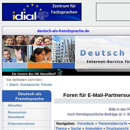
deutsch-als-fremdsprache.de
Sie befinden sich hier:
Start
Austausch
Forum
Deutsch als
Foren für E-Mail-Partners
Fremdsprache
Aktuelles
Bitte in den 
Ressourcen-
Auch fremdsprachliche Beiträge (d. h. 
Datenbank
Navigation:
Forenliste
•
Themenübersicht
•
Diskussionsforen
Thema
•
Suche
•
Anmelden
•
Druckansicht