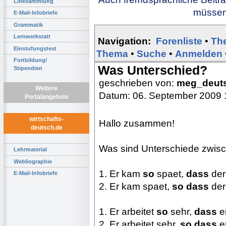
Linksammlung
müssen 
E-Mail-Infobriefe
Grammatik
Lernwerkstatt
Navigation:
Forenliste
•
Th
Einstufungstest
Thema
•
Suche
•
Anmelden
Fortbildung/
Was Unterschied?
Stipendien
geschrieben von:
meg_deut
Weitere
Datum: 06. September 2009 
Portalangebote
wirtschafts-
Hallo zusammen!
deutsch.de
Was sind Unterschiede zwis
Lehrmaterial
Webliographie
1. Er kam
so
spaet,
dass
der
E-Mail-Infobriefe
2. Er kam spaet,
so dass
der
1. Er arbeitet
so
sehr,
dass
e
2. Er arbeitet sehr,
so dass
e