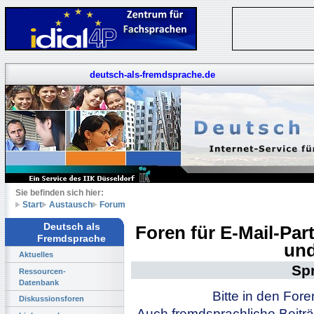
deutsch-als-fremdsprache.de
Sie befinden sich hier:
Start
Austausch
Forum
Deutsch als
Foren für E-Mail-Pa
Fremdsprache
und
Aktuelles
Sp
Ressourcen-
Datenbank
Bitte in den For
Diskussionsforen
Auch fremdsprachliche Beiträ