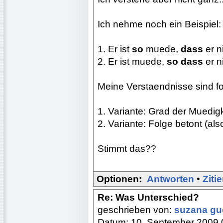
Ich nehme noch ein Beispiel:
1. Er ist
so
muede,
dass
er n
2. Er ist muede,
so dass
er n
Meine Verstaendnisse sind 
1. Variante: Grad der Muedigk
2. Variante: Folge betont (als
Stimmt das??
Optionen:
Antworten
•
Ziti
Re: Was Unterschied?
geschrieben von:
suzana g
Datum: 10. September 2009 