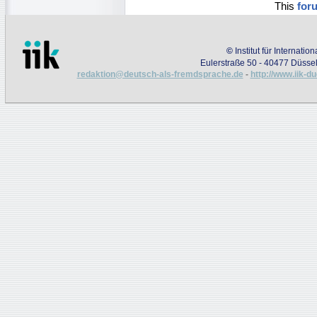
This
for
©
Institut für Internati
Eulerstraße 50 - 40477 Düssel
redaktion@deutsch-als-fremdsprache.de
-
http://www.iik-d