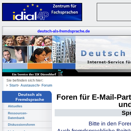
deutsch-als-fremdsprache.de
Sie befinden sich hier:
Start
Austausch
Forum
Deutsch als
Foren für E-Mail-Pa
Fremdsprache
und
Aktuelles
Sp
Ressourcen-
Datenbank
Bitte in den For
Diskussionsforen
Auch fremdsprachliche Beiträ