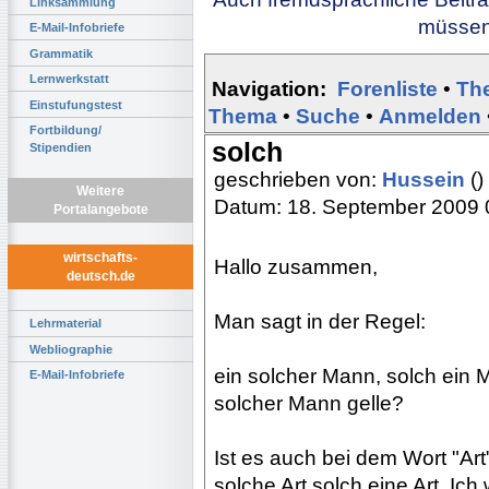
Linksammlung
müssen 
E-Mail-Infobriefe
Grammatik
Lernwerkstatt
Navigation:
Forenliste
•
Th
Einstufungstest
Thema
•
Suche
•
Anmelden
Fortbildung/
solch
Stipendien
geschrieben von:
Hussein
()
Weitere
Datum: 18. September 2009 
Portalangebote
wirtschafts-
Hallo zusammen,
deutsch.de
Man sagt in der Regel:
Lehrmaterial
Webliographie
ein solcher Mann, solch ein 
E-Mail-Infobriefe
solcher Mann gelle?
Ist es auch bei dem Wort "Art
solche Art solch eine Art. Ich