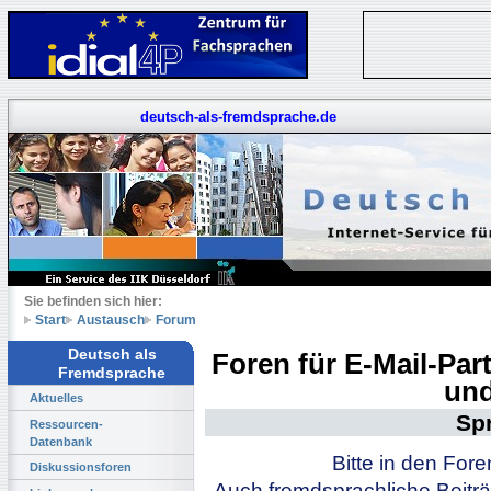
deutsch-als-fremdsprache.de
Sie befinden sich hier:
Start
Austausch
Forum
Deutsch als
Foren für E-Mail-Pa
Fremdsprache
und
Aktuelles
Sp
Ressourcen-
Datenbank
Bitte in den For
Diskussionsforen
Auch fremdsprachliche Beiträ