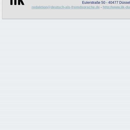
Eulerstraße 50 - 40477 Düssel
redaktion@deutsch-als-fremdsprache.de
-
http://www.iik-d