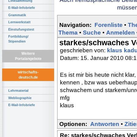
Linksammlung
müssen 
E-Mail-Infobriefe
Grammatik
Lernwerkstatt
Navigation:
Forenliste
•
Th
Einstufungstest
Thema
•
Suche
•
Anmelden
Fortbildung/
starkes/schwaches V
Stipendien
geschrieben von:
klaus kad
Weitere
Datum: 15. Januar 2010 08:
Portalangebote
wirtschafts-
Es ist mir bis heute nicht kla
deutsch.de
kennen , bzw was ueberhaupt
schwachem und starkem/unr
Lehrmaterial
mfg
Webliographie
klaus
E-Mail-Infobriefe
Optionen:
Antworten
•
Ziti
Re: starkes/schwaches Ver