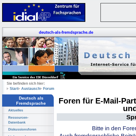
deutsch-als-fremdsprache.de
Sie befinden sich hier:
Start
Austausch
Forum
Deutsch als
Foren für E-Mail-Pa
Fremdsprache
und
Aktuelles
Sp
Ressourcen-
Datenbank
Bitte in den For
Diskussionsforen
Auch fremdsprachliche Beiträ