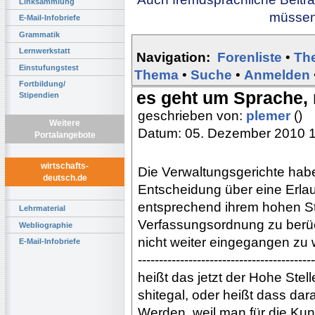
Linksammlung
müssen 
E-Mail-Infobriefe
Grammatik
Lernwerkstatt
Navigation:
Forenliste
•
Th
Einstufungstest
Thema
•
Suche
•
Anmelden
Fortbildung/
es geht um Sprache, n
Stipendien
geschrieben von:
plemer
()
Weitere
Datum: 05. Dezember 2010 
Portalangebote
wirtschafts-
Die Verwaltungsgerichte habe
deutsch.de
Entscheidung über eine Erlaub
entsprechend ihrem hohen Ste
Lehrmaterial
Verfassungsordnung zu berück
Webliographie
nicht weiter eingegangen zu
E-Mail-Infobriefe
------------------------------------------
heißt das jetzt der Hohe Stell
shitegal, oder heißt dass dar
Werden, weil man für die Kuns