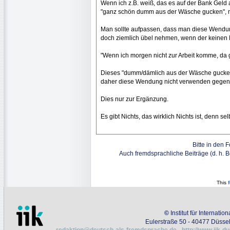
Wenn ich z.B. weiß, das es auf der Bank Geld a
"ganz schön dumm aus der Wäsche gucken", m
Man sollte aufpassen, dass man diese Wendu
doch ziemlich übel nehmen, wenn der keinen
"Wenn ich morgen nicht zur Arbeit komme, d
Dieses "dumm/dämlich aus der Wäsche gucken"
daher diese Wendung nicht verwenden gegenüb
Dies nur zur Ergänzung.
Es gibt Nichts, das wirklich Nichts ist, denn se
Bitte in den 
Auch fremdsprachliche Beiträge (d. h. 
This
©
Institut für Internati
Eulerstraße 50 - 40477 Düssel