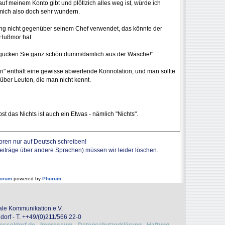
uf meinem Konto gibt und plötlzich alles weg ist, würde ich
ich also doch sehr wundern.
ng nicht gegenüber seinem Chef verwendet, das könnte der
 Hu8mor hat:
a gucken Sie ganz schön dumm/dämlich aus der Wäsche!"
 enthält eine gewisse abwertende Konnotation, und man sollte
er Leuten, die man nicht kennt.
lbst das Nichts ist auch ein Etwas - nämlich "Nichts".
Foren nur auf Deutsch schreiben!
Beiträge über andere Sprachen) müssen wir leider löschen.
forum
powered by
Phorum
.
onale Kommunikation e.V.
dorf - T. ++49/(0)211/566 22-0