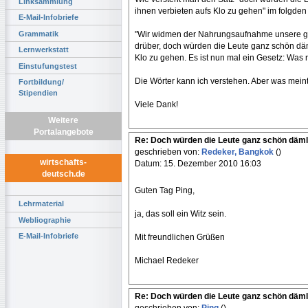
Linksammlung
ihnen verbieten aufs Klo zu gehen" im folgden 
E-Mail-Infobriefe
Grammatik
"Wir widmen der Nahrungsaufnahme unsere g
drüber, doch würden die Leute ganz schön dä
Lernwerkstatt
Klo zu gehen. Es ist nun mal ein Gesetz: Was 
Einstufungstest
Die Wörter kann ich verstehen. Aber was mein
Fortbildung/
Stipendien
Viele Dank!
Weitere
Portalangebote
Re: Doch würden die Leute ganz schön däml
geschrieben von:
Redeker, Bangkok
()
wirtschafts-
Datum: 15. Dezember 2010 16:03
deutsch.de
Guten Tag Ping,
Lehrmaterial
ja, das soll ein Witz sein.
Webliographie
E-Mail-Infobriefe
Mit freundlichen Grüßen
Michael Redeker
Re: Doch würden die Leute ganz schön däml