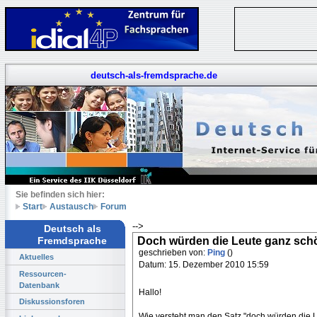
deutsch-als-fremdsprache.de
Sie befinden sich hier:
Start
Austausch
Forum
-->
Deutsch als
Doch würden die Leute ganz schö
Fremdsprache
geschrieben von:
Ping
()
Aktuelles
Datum: 15. Dezember 2010 15:59
Ressourcen-
Datenbank
Hallo!
Diskussionsforen
Wie versteht man den Satz "doch würden die