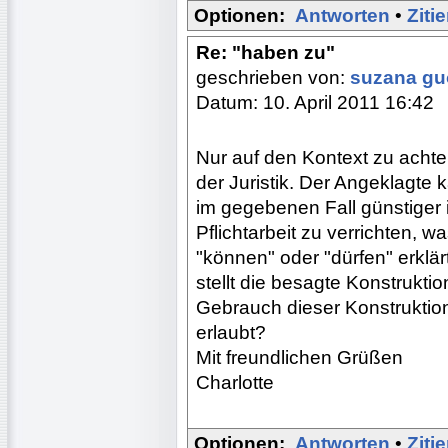
Optionen:
Antworten
•
Ziti
Re: "haben zu"
geschrieben von:
suzana g
Datum: 10. April 2011 16:42
Nur auf den Kontext zu achten
der Juristik. Der Angeklagte 
im gegebenen Fall günstiger i
Pflichtarbeit zu verrichten, 
"können" oder "dürfen" erklä
stellt die besagte Konstruktio
Gebrauch dieser Konstruktio
erlaubt?
Mit freundlichen Grüßen
Charlotte
Optionen:
Antworten
•
Ziti