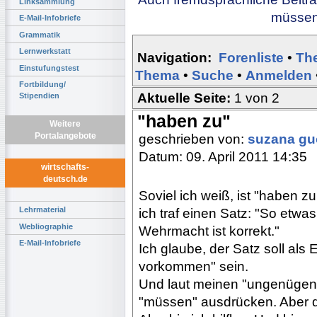
Linksammlung
müssen 
E-Mail-Infobriefe
Grammatik
Lernwerkstatt
Navigation:
Forenliste
•
Th
Einstufungstest
Thema
•
Suche
•
Anmelden
Fortbildung/
Aktuelle Seite:
1 von 2
Stipendien
"haben zu"
Weitere
Portalangebote
geschrieben von:
suzana g
Datum: 09. April 2011 14:35
wirtschafts-
deutsch.de
Soviel ich weiß, ist "haben zu 
Lehrmaterial
ich traf einen Satz: "So etw
Webliographie
Wehrmacht ist korrekt."
E-Mail-Infobriefe
Ich glaube, der Satz soll als 
vorkommen" sein.
Und laut meinen "ungenügen
"müssen" ausdrücken. Aber da