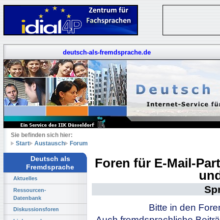
deutsch-als-fremdsprache.de
Sie befinden sich hier:
Start
Austausch
Forum
Deutsch als
Foren für E-Mail-Pa
Fremdsprache
und
Aktuelles
Sp
Ressourcen-
Datenbank
Bitte in den For
Diskussionsforen
Auch fremdsprachliche Beiträ