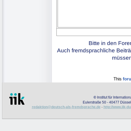
Bitte in den For
Auch fremdsprachliche Beiträ
müssen 
This
for
©
Institut für Internati
Eulerstraße 50 - 40477 Düssel
redaktion@deutsch-als-fremdsprache.de
-
http://www.iik-d