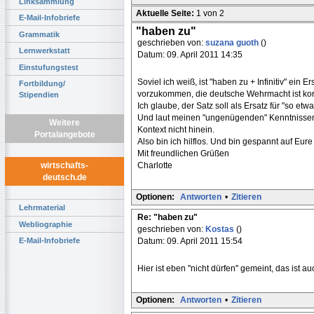
Linksammlung
Aktuelle Seite:
1 von 2
E-Mail-Infobriefe
"haben zu"
Grammatik
geschrieben von:
suzana guoth
()
Lernwerkstatt
Datum: 09. April 2011 14:35
Einstufungstest
Soviel ich weiß, ist "haben zu + Infinitiv" ein Er
Fortbildung/
vorzukommen, die deutsche Wehrmacht ist korr
Stipendien
Ich glaube, der Satz soll als Ersatz für "so et
Und laut meinen "ungenügenden" Kenntnissen
Weitere
Kontext nicht hinein.
Portalangebote
Also bin ich hilflos. Und bin gespannt auf Eure
Mit freundlichen Grüßen
Charlotte
wirtschafts-
deutsch.de
Optionen:
Antworten
•
Zitieren
Lehrmaterial
Re: "haben zu"
Webliographie
geschrieben von:
Kostas
()
Datum: 09. April 2011 15:54
E-Mail-Infobriefe
Hier ist eben ''nicht dürfen'' gemeint, das ist a
Optionen:
Antworten
•
Zitieren