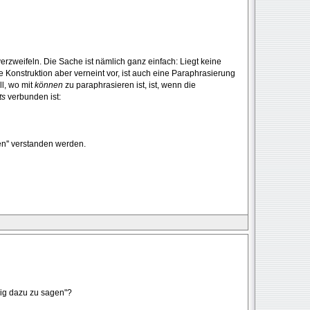
erzweifeln. Die Sache ist nämlich ganz einfach: Liegt keine
Konstruktion aber verneint vor, ist auch eine Paraphrasierung
ll, wo mit
können
zu paraphrasieren ist, ist, wenn die
ts
verbunden ist:
en'' verstanden werden.
nig dazu zu sagen"?