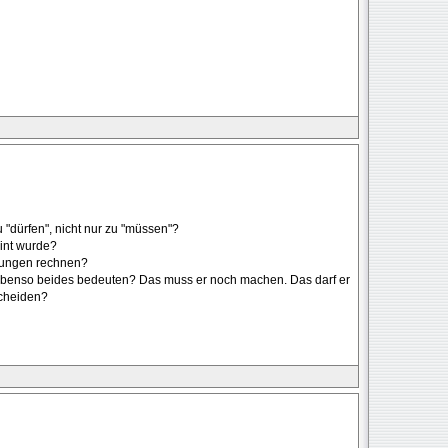
zu "dürfen", nicht nur zu "müssen"?
int wurde?
tungen rechnen?
 ebenso beides bedeuten? Das muss er noch machen. Das darf er
cheiden?