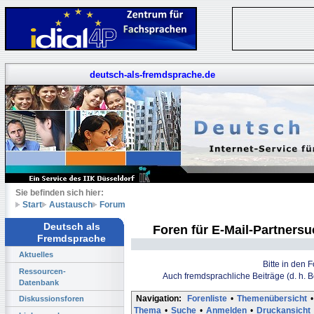
deutsch-als-fremdsprache.de
Sie befinden sich hier:
Start
Austausch
Forum
Deutsch als
Foren für E-Mail-Partners
Fremdsprache
Aktuelles
Bitte in den 
Ressourcen-
Auch fremdsprachliche Beiträge (d. h. 
Datenbank
Navigation:
Forenliste
•
Themenübersicht
•
Diskussionsforen
Thema
•
Suche
•
Anmelden
•
Druckansicht