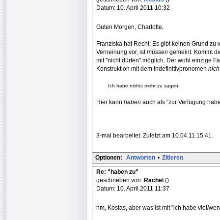
Datum: 10. April 2011 10:32
Guten Morgen, Charlotte,
Franziska hat Recht: Es gibt keinen Grund zu v
Verneinung vor, ist
müssen
gemeint. Kommt die 
mit ''nicht dürfen'' möglich. Der wohl einzige Fa
Konstruktion mit dem Indefinitivpronomen
nich
........
Ich habe
nichts
mehr zu sagen.
Hier kann
haben
auch als ''zur Verfügung hab
3-mal bearbeitet. Zuletzt am 10.04.11 15:41.
Optionen:
Antworten
•
Zitieren
Re: "haben zu"
geschrieben von:
Rachel
()
Datum: 10. April 2011 11:37
hm, Kostas, aber was ist mit "ich habe viel/we