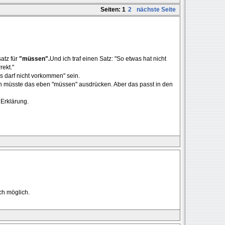
Seiten:
1
2
nächste Seite
satz für
"müssen".
Und ich traf einen Satz: "So etwas hat nicht
ekt."
was darf nicht vorkommen" sein.
 müsste das eben "müssen" ausdrücken. Aber das passt in den
 Erklärung.
uch möglich.