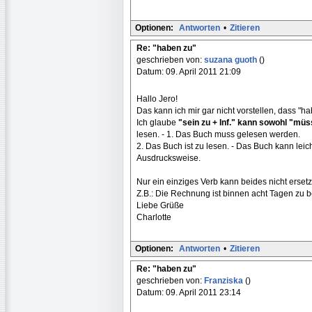
Optionen:
Antworten
•
Zitieren
Re: "haben zu"
geschrieben von:
suzana guoth
()
Datum: 09. April 2011 21:09
Hallo Jero!
Das kann ich mir gar nicht vorstellen, dass "h
Ich glaube
"sein zu + Inf." kann sowohl "mü
lesen. - 1. Das Buch muss gelesen werden.
2. Das Buch ist zu lesen. - Das Buch kann leic
Ausdrucksweise.
Nur ein einziges Verb kann beides nicht ersetz
Z.B.: Die Rechnung ist binnen acht Tagen zu 
Liebe Grüße
Charlotte
Optionen:
Antworten
•
Zitieren
Re: "haben zu"
geschrieben von:
Franziska
()
Datum: 09. April 2011 23:14