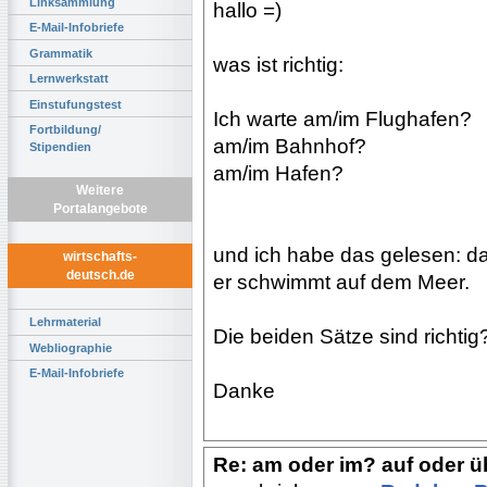
Linksammlung
hallo =)
E-Mail-Infobriefe
Grammatik
was ist richtig:
Lernwerkstatt
Einstufungstest
Ich warte am/im Flughafen?
Fortbildung/
am/im Bahnhof?
Stipendien
am/im Hafen?
Weitere
Portalangebote
und ich habe das gelesen: da
wirtschafts-
deutsch.de
er schwimmt auf dem Meer.
Lehrmaterial
Die beiden Sätze sind richtig
Webliographie
E-Mail-Infobriefe
Danke
Re: am oder im? auf oder ü