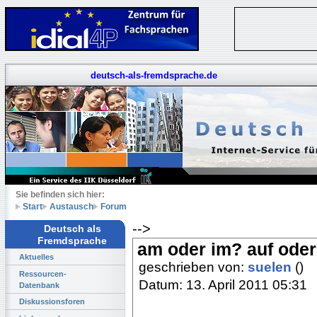
deutsch-als-fremdsprache.de
Sie befinden sich hier:
Start
Austausch
Forum
-->
Deutsch als
Fremdsprache
am oder im? auf oder
Aktuelles
geschrieben von:
suelen
()
Ressourcen-
Datum: 13. April 2011 05:31
Datenbank
Diskussionsforen