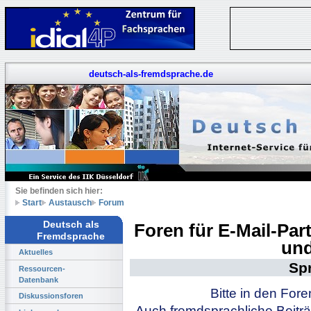
deutsch-als-fremdsprache.de
Sie befinden sich hier:
Start
Austausch
Forum
Deutsch als
Foren für E-Mail-Pa
Fremdsprache
und
Aktuelles
Sp
Ressourcen-
Datenbank
Bitte in den For
Diskussionsforen
Auch fremdsprachliche Beiträ