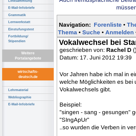
Linksammlung
müssen 
E-Mail-Infobriefe
Grammatik
Lernwerkstatt
Navigation:
Forenliste
•
Th
Einstufungstest
Thema
•
Suche
•
Anmelden
Fortbildung/
Vokalwechsel bei St
Stipendien
geschrieben von:
Rachel D
(
Weitere
Datum: 17. Juni 2012 19:39
Portalangebote
wirtschafts-
Vor Jahren habe ich mal in e
deutsch.de
welche Möglichkeiten es bei
Vokalwechsels gibt.
Lehrmaterial
Webliographie
Beispiel:
E-Mail-Infobriefe
"singen - sang - gesungen" 
"SIngApUr"
..so wurden die Verben in ve