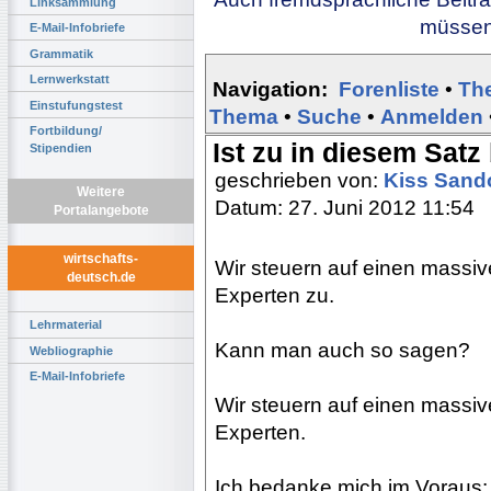
Linksammlung
müssen 
E-Mail-Infobriefe
Grammatik
Lernwerkstatt
Navigation:
Forenliste
•
Th
Einstufungstest
Thema
•
Suche
•
Anmelden
Fortbildung/
Ist zu in diesem Satz
Stipendien
geschrieben von:
Kiss Sand
Weitere
Datum: 27. Juni 2012 11:54
Portalangebote
wirtschafts-
Wir steuern auf einen massi
deutsch.de
Experten zu.
Lehrmaterial
Kann man auch so sagen?
Webliographie
E-Mail-Infobriefe
Wir steuern auf einen massi
Experten.
Ich bedanke mich im Voraus: