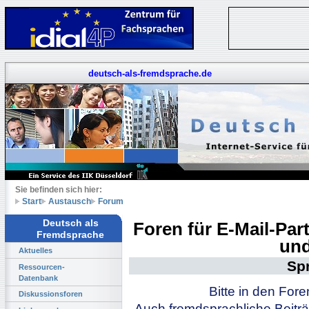
deutsch-als-fremdsprache.de
Sie befinden sich hier:
Start
Austausch
Forum
Deutsch als
Foren für E-Mail-Pa
Fremdsprache
und
Aktuelles
Sp
Ressourcen-
Datenbank
Bitte in den For
Diskussionsforen
Auch fremdsprachliche Beiträ