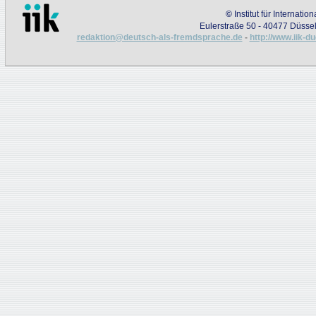
©
Institut für Internati
Eulerstraße 50 - 40477 Düssel
redaktion@deutsch-als-fremdsprache.de
-
http://www.iik-d