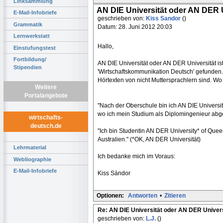
Linksammlung
AN DIE Universität oder AN DER U
E-Mail-Infobriefe
geschrieben von:
Kiss Sandor
()
Grammatik
Datum: 28. Juni 2012 20:03
Lernwerkstatt
Hallo,
Einstufungstest
Fortbildung/
AN DIE Universität oder AN DER Universität ist
Stipendien
'Wirtschaftskommunikation Deutsch' gefunden.
Hörtexten von nicht Muttersprachlern sind. W
Weitere
Portalangebote
"Nach der Oberschule bin ich AN DIE Universität
wo ich mein Studium als Diplomingenieur abg
wirtschafts-
deutsch.de
"Ich bin Studentin AN DER University* of Quee
Australien." (*OK, AN DER Universität)
Lehrmaterial
Ich bedanke mich im Voraus:
Webliographie
E-Mail-Infobriefe
Kiss Sándor
Optionen:
Antworten
•
Zitieren
Re: AN DIE Universität oder AN DER Univers
geschrieben von:
L.J.
()