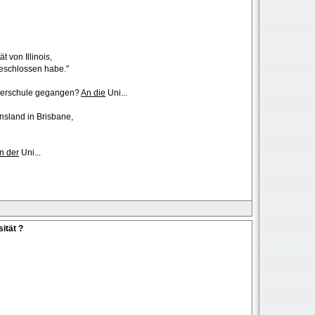
 von Illinois,
eschlossen habe."
berschule gegangen?
An die
Uni...
nsland in Brisbane,
n der
Uni...
ität ?