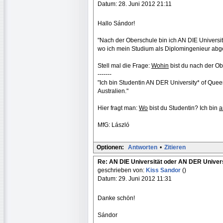
Datum: 28. Juni 2012 21:11
Hallo Sándor!
"Nach der Oberschule bin ich AN DIE Universität
wo ich mein Studium als Diplomingenieur abg
Stell mal die Frage:
Wohin
bist du nach der O
-------
"Ich bin Studentin AN DER University* of Quee
Australien."
Hier fragt man:
Wo
bist du Studentin? Ich bin
a
MfG: László
Optionen:
Antworten
•
Zitieren
Re: AN DIE Universität oder AN DER Univers
geschrieben von:
Kiss Sandor
()
Datum: 29. Juni 2012 11:31
Danke schön!
Sándor