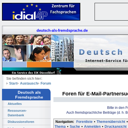
deutsch-als-fremdsprache.de
Sie befinden sich hier:
Start
Austausch
Forum
Deutsch als
Foren für E-Mail-Partners
Fremdsprache
Aktuelles
Bitte in den 
Ressourcen-
Auch fremdsprachliche Beiträge (d. h. 
Datenbank
Navigation:
Forenliste
•
Themenübersicht
•
Diskussionsforen
Thema
•
Suche
•
Anmelden
•
Druckansicht