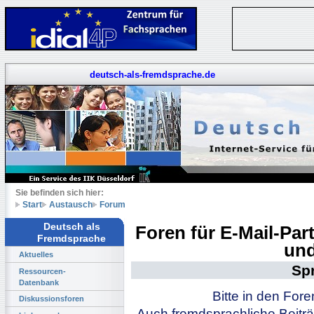
deutsch-als-fremdsprache.de
Sie befinden sich hier:
Start
Austausch
Forum
Deutsch als
Foren für E-Mail-Pa
Fremdsprache
und
Aktuelles
Sp
Ressourcen-
Datenbank
Bitte in den For
Diskussionsforen
Auch fremdsprachliche Beiträ