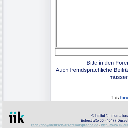
Bitte in den For
Auch fremdsprachliche Beiträ
müssen 
This
for
©
Institut für Internati
Eulerstraße 50 - 40477 Düssel
redaktion@deutsch-als-fremdsprache.de
-
http://www.iik-d