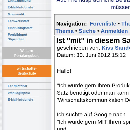
Linksammlung
müssen 
E-Mail-Infobriefe
Grammatik
Lernwerkstatt
Navigation:
Forenliste
•
Th
Einstufungstest
Thema
•
Suche
•
Anmelden
Fortbildung/
Ist "mit" in diesem S
Stipendien
geschrieben von:
Kiss Sand
Weitere
Datum: 30. Juni 2012 15:12
Portalangebote
wirtschafts-
Hallo!
deutsch.de
"Ich würde gern Ihren Produk
Lehrmaterial
Satz benötigt oder man kann
Webliographie
'Wirtschaftskommunikation D
E-Mail-Infobriefe
Ich suchte auf Google nach
"Ich würde gern MIT Ihren sp
und