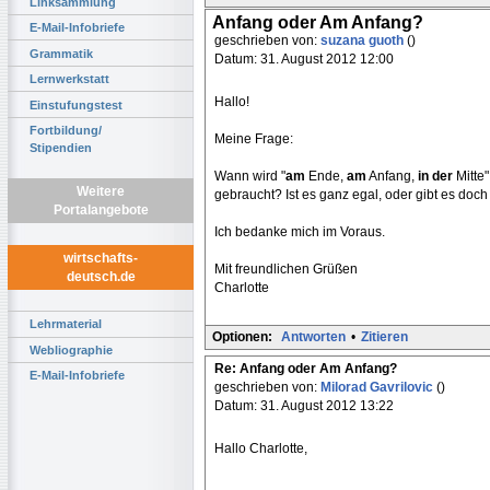
Linksammlung
Anfang oder Am Anfang?
E-Mail-Infobriefe
geschrieben von:
suzana guoth
()
Grammatik
Datum: 31. August 2012 12:00
Lernwerkstatt
Hallo!
Einstufungstest
Fortbildung/
Meine Frage:
Stipendien
Wann wird "
am
Ende,
am
Anfang,
in der
Mitte
Weitere
gebraucht? Ist es ganz egal, oder gibt es doc
Portalangebote
Ich bedanke mich im Voraus.
wirtschafts-
Mit freundlichen Grüßen
deutsch.de
Charlotte
Lehrmaterial
Optionen:
Antworten
•
Zitieren
Webliographie
Re: Anfang oder Am Anfang?
E-Mail-Infobriefe
geschrieben von:
Milorad Gavrilovic
()
Datum: 31. August 2012 13:22
Hallo Charlotte,