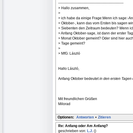
-------------------------------------------------------
> Hallo zusammen,
>
> ich habe da einige Frage:Wenn ich sage:-A
> Oktober-, kann das vom Ersten bis sagen wir
> Siebenten den Zeitraum bedeuten? Wenn ic
> Anfang Oktober-sage, ist dann der erster Tag
> Monat Oktober gemeint? Oder sind hier auc
> Tage gemeint?
>
> MfG: László
Hallo László,
Anfang Oktober bedeutet
in den ersten Tagen
Mit freundlichen Grüßen
Milorad
Optionen:
Antworten
•
Zitieren
Re: Anfang oder Am Anfang?
geschrieben von:
L.J.
()