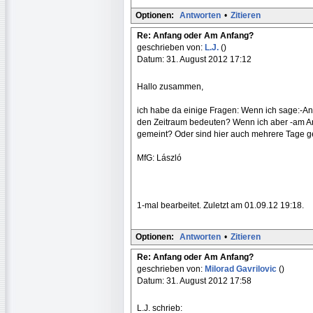
Optionen:
Antworten
•
Zitieren
Re: Anfang oder Am Anfang?
geschrieben von:
L.J.
()
Datum: 31. August 2012 17:12
Hallo zusammen,
ich habe da einige Fragen: Wenn ich sage:-An
den Zeitraum bedeuten? Wenn ich aber -am Anf
gemeint? Oder sind hier auch mehrere Tage 
MfG: László
1-mal bearbeitet. Zuletzt am 01.09.12 19:18.
Optionen:
Antworten
•
Zitieren
Re: Anfang oder Am Anfang?
geschrieben von:
Milorad Gavrilovic
()
Datum: 31. August 2012 17:58
L.J. schrieb: