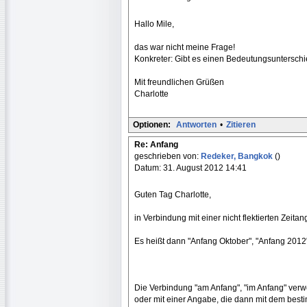
Hallo Mile,
das war nicht meine Frage!
Konkreter: Gibt es einen Bedeutungsuntersch
Mit freundlichen Grüßen
Charlotte
Optionen:
Antworten
•
Zitieren
Re: Anfang
geschrieben von:
Redeker, Bangkok
()
Datum: 31. August 2012 14:41
Guten Tag Charlotte,
in Verbindung mit einer nicht flektierten Zei
Es heißt dann "Anfang Oktober", "Anfang 2012
Die Verbindung "am Anfang", "im Anfang" verwe
oder mit einer Angabe, die dann mit dem besti