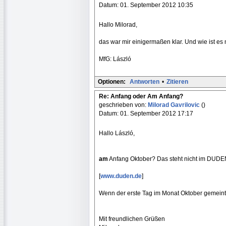
Datum: 01. September 2012 10:35
Hallo Milorad,
das war mir einigermaßen klar. Und wie ist es
MfG: László
Optionen:
Antworten
•
Zitieren
Re: Anfang oder Am Anfang?
geschrieben von:
Milorad Gavrilovic
()
Datum: 01. September 2012 17:17
Hallo László,
am
Anfang Oktober? Das steht nicht im DUDE
[
www.duden.de
]
Wenn der erste Tag im Monat Oktober gemeint 
Mit freundlichen Grüßen