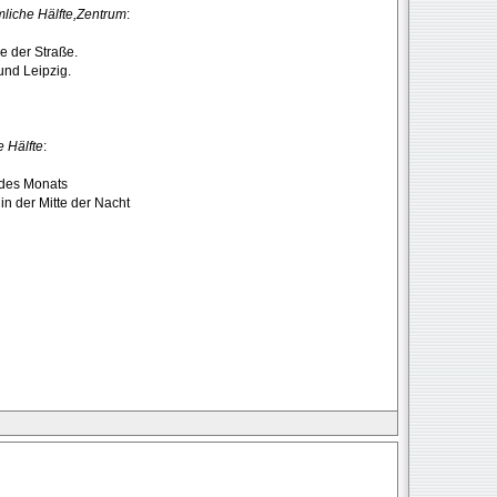
mliche Hälfte,Zentrum
:
e der Straße.
 und Leipzig.
e Hälfte
:
 des Monats
n der Mitte der Nacht