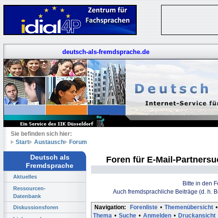
deutsch-als-fremdsprache.de
Sie befinden sich hier:
Start
Austausch
Forum
Deutsch als
Foren für E-Mail-Partners
Fremdsprache
Aktuelles
Bitte in den 
Ressourcen-
Auch fremdsprachliche Beiträge (d. h. 
Datenbank
Navigation:
Forenliste
•
Themenübersicht
•
Diskussionsforen
Thema
•
Suche
•
Anmelden
•
Druckansicht