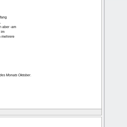
nfang
,
h aber -am
 im
h mehrere
 des Monats Oktober
.