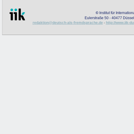
©
Institut für Internati
Eulerstraße 50 - 40477 Düssel
redaktion@deutsch-als-fremdsprache.de
-
http://www.iik-d