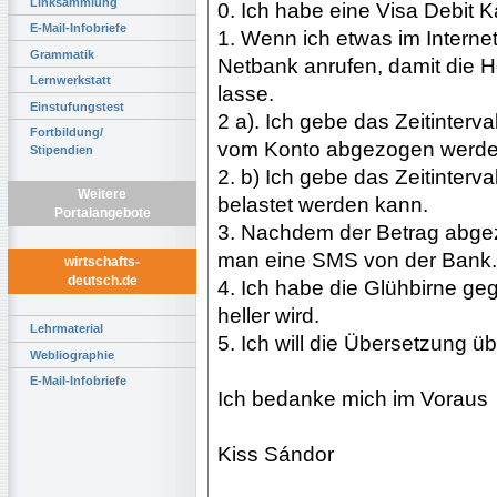
Linksammlung
0. Ich habe eine Visa Debit K
E-Mail-Infobriefe
1. Wenn ich etwas im Internet
Grammatik
Netbank anrufen, damit die H
Lernwerkstatt
lasse.
Einstufungstest
2 a). Ich gebe das Zeitinterv
Fortbildung/
vom Konto abgezogen werde
Stipendien
2. b) Ich gebe das Zeitinterv
Weitere
belastet werden kann.
Portalangebote
3. Nachdem der Betrag abge
man eine SMS von der Bank.
wirtschafts-
deutsch.de
4. Ich habe die Glühbirne ge
heller wird.
Lehrmaterial
5. Ich will die Übersetzung ü
Webliographie
E-Mail-Infobriefe
Ich bedanke mich im Voraus
Kiss Sándor