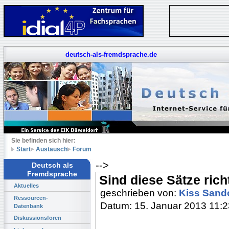
deutsch-als-fremdsprache.de
Sie befinden sich hier:
Start
Austausch
Forum
-->
Deutsch als
Fremdsprache
Sind diese Sätze rich
Aktuelles
geschrieben von:
Kiss Sand
Ressourcen-
Datum: 15. Januar 2013 11:2
Datenbank
Diskussionsforen