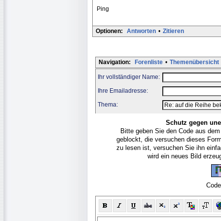
Ping
Optionen:
Antworten
•
Zitieren
Navigation:
Forenliste
•
Themenübersicht
Ihr vollständiger Name:
Ihre Emailadresse:
Thema:
Schutz gegen une
Bitte geben Sie den Code aus dem
geblockt, die versuchen dieses For
zu lesen ist, versuchen Sie ihn ein
wird ein neues Bild erze
Code