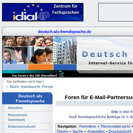
deutsch-als-fremdsprache.de
Sie befinden sich hier:
Start
Austausch
Forum
Deutsch als
Foren für E-Mail-Partners
Fremdsprache
Aktuelles
Bitte in den 
Ressourcen-
Auch fremdsprachliche Beiträge (d. h. 
Datenbank
Navigation:
Forenliste
•
Themenübersicht
•
Diskussionsforen
Thema
•
Suche
•
Anmelden
•
Druckansicht