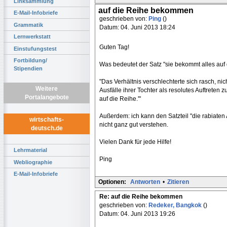
Linksammlung
auf die Reihe bekommen
E-Mail-Infobriefe
geschrieben von:
Ping
()
Grammatik
Datum: 04. Juni 2013 18:24
Lernwerkstatt
Guten Tag!
Einstufungstest
Fortbildung/
Was bedeutet der Satz "sie bekommt alles auf 
Stipendien
"Das Verhältnis verschlechterte sich rasch, nic
Weitere
Ausfälle ihrer Tochter als resolutes Auftreten
Portalangebote
auf die Reihe.'"
Außerdem: ich kann den Satzteil "die rabiaten A
wirtschafts-
nicht ganz gut verstehen.
deutsch.de
Vielen Dank für jede Hilfe!
Lehrmaterial
Ping
Webliographie
E-Mail-Infobriefe
Optionen:
Antworten
•
Zitieren
Re: auf die Reihe bekommen
geschrieben von:
Redeker, Bangkok
()
Datum: 04. Juni 2013 19:26