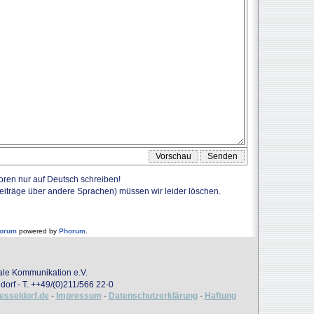
Foren nur auf Deutsch schreiben!
Beiträge über andere Sprachen) müssen wir leider löschen.
forum
powered by
Phorum
.
onale Kommunikation e.V.
dorf - T. ++49/(0)211/566 22-0
uesseldorf.de
-
Impressum
-
Datenschutzerklärung
-
Haftung