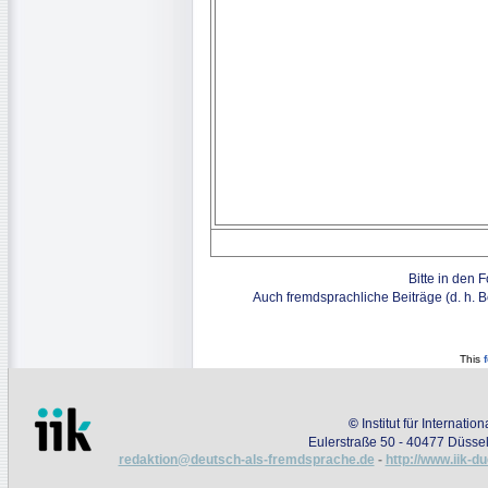
Bitte in den 
Auch fremdsprachliche Beiträge (d. h. 
This
©
Institut für Internati
Eulerstraße 50 - 40477 Düssel
redaktion@deutsch-als-fremdsprache.de
-
http://www.iik-d