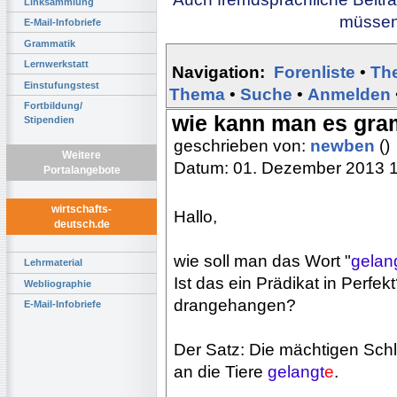
Linksammlung
müssen 
E-Mail-Infobriefe
Grammatik
Lernwerkstatt
Navigation:
Forenliste
•
Th
Einstufungstest
Thema
•
Suche
•
Anmelden
Fortbildung/
wie kann man es gram
Stipendien
geschrieben von:
newben
()
Weitere
Datum: 01. Dezember 2013 
Portalangebote
wirtschafts-
Hallo,
deutsch.de
wie soll man das Wort "
gelan
Lehrmaterial
Ist das ein Prädikat in Perfek
Webliographie
drangehangen?
E-Mail-Infobriefe
Der Satz: Die mächtigen Schl
an die Tiere
gelangt
e
.