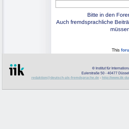
Bitte in den For
Auch fremdsprachliche Beiträ
müssen 
This
for
©
Institut für Internati
Eulerstraße 50 - 40477 Düssel
redaktion@deutsch-als-fremdsprache.de
-
http://www.iik-d