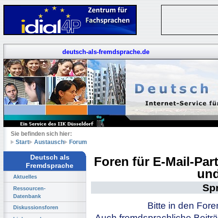
deutsch-als-fremdsprache.de
Sie befinden sich hier:
Start
Austausch
Forum
Deutsch als
Foren für E-Mail-Pa
Fremdsprache
und
Aktuelles
Sp
Ressourcen-
Datenbank
Bitte in den For
Diskussionsforen
Auch fremdsprachliche Beiträ