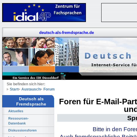
deutsch-als-fremdsprache.de
Sie befinden sich hier:
Start
Austausch
Forum
Deutsch als
Foren für E-Mail-Pa
Fremdsprache
und
Aktuelles
Sp
Ressourcen-
Datenbank
Bitte in den For
Diskussionsforen
Auch fremdsprachliche Beiträ