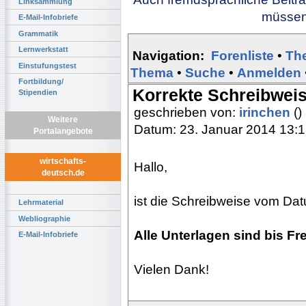
Linksammlung
müssen 
E-Mail-Infobriefe
Grammatik
Lernwerkstatt
Navigation:
Forenliste
•
Th
Einstufungstest
Thema
•
Suche
•
Anmelden
Fortbildung/
Korrekte Schreibwei
Stipendien
geschrieben von:
irinchen
()
Weitere
Datum: 23. Januar 2014 13:
Portalangebote
wirtschafts-
Hallo,
deutsch.de
ist die Schreibweise vom Dat
Lehrmaterial
Webliographie
Alle Unterlagen sind bis Fr
E-Mail-Infobriefe
Vielen Dank!