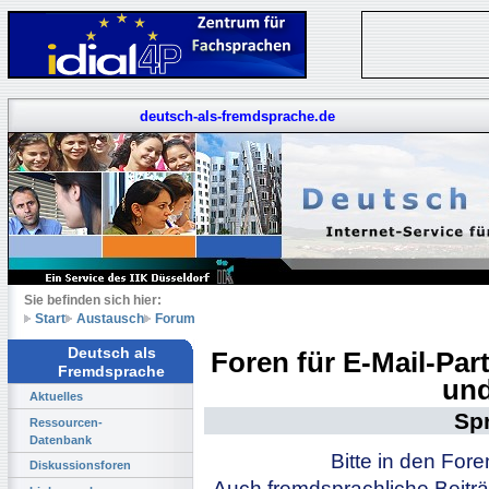
deutsch-als-fremdsprache.de
Sie befinden sich hier:
Start
Austausch
Forum
Deutsch als
Foren für E-Mail-Pa
Fremdsprache
und
Aktuelles
Sp
Ressourcen-
Datenbank
Bitte in den For
Diskussionsforen
Auch fremdsprachliche Beiträ