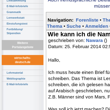
Linksammlung
müssen 
E-Mail-Infobriefe
Grammatik
Lernwerkstatt
Navigation:
Forenliste
•
Th
Einstufungstest
Thema
•
Suche
•
Anmelden
Fortbildung/
Wie kann ich die Na
Stipendien
geschrieben von:
Nawara
()
Weitere
Datum: 25. Februar 2014 02:
Portalangebote
wirtschafts-
Hallo,
deutsch.de
Ich muss heute einen Brief f
Lehrmaterial
schreiben. Das Thema ist Le
Webliographie
schreiben, die ich gelesen h
E-Mail-Infobriefe
auf Arabisch geschrieben, nu
Z.B. Männer sind von Mars, 
Was soll ich jetzt machen? Di