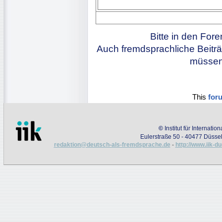
Bitte in den For
Auch fremdsprachliche Beiträ
müssen 
This
for
©
Institut für Internati
Eulerstraße 50 - 40477 Düssel
redaktion@deutsch-als-fremdsprache.de
-
http://www.iik-d