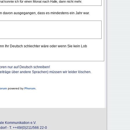
al konnte ich für einen Monat nach Halle, dann nicht mehr.
in davon ausgegangen, dass es mindestens ein Jahr war.
nn Ihr Deutsch schlechter wäre oder wenn Sie kein Lob
Foren nur auf Deutsch schreiben!
Beiträge über andere Sprachen) müssen wir leider löschen.
forum
powered by
Phorum
.
onale Kommunikation e.V.
dorf - T. ++49/(0)211/566 22-0