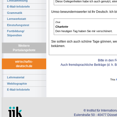
Linksammlung
Diese Gelegenheiten habe ich auch genutzt, einm
E-Mail-Infobriefe
Umso bewundernswerter ist Ihr Deutsch. Ich b
Grammatik
Lernwerkstatt
Zitat
Einstufungstest
Charlotte
Fortbildung/
Den heutigen Tag haben Sie mir verschönert.
Stipendien
Sie sollten sich auch schöne Tage gönnen, we
Weitere
bekämen.
Portalangebote
Bitte in den 
wirtschafts-
Auch fremdsprachliche Beiträge (d. h. 
deutsch.de
Lehrmaterial
This
Webliographie
E-Mail-Infobriefe
©
Institut für Internati
Eulerstraße 50 - 40477 Düssel