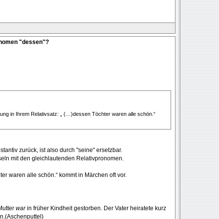
onomen "dessen"?
llung in Ihrem Relativsatz: „ (…)dessen Töchter waren alle schön.“
ntiv zurück, ist also durch "seine" ersetzbar.
eln mit den gleichlautenden Relativpronomen.
ter waren alle schön.“ kommt in Märchen oft vor.
Mutter
war
in früher Kindheit gestorben. Der Vater heiratete kurz
rn.(Aschenputtel)