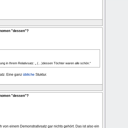
onomen "dessen"?
llung in Ihrem Relativsatz: „ (…)dessen Töchter waren alle schön.“
atz. Eine ganz
übliche
Stuktur.
onomen "dessen"?
ch von einem Demonstrativsatz gar nichts gehört. Das ist also ein