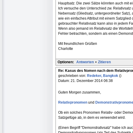
Hauptsatz. Die zwei Sätze könnten auch mit 
Ich versuche den Unterschied zw. Relativsatz u
Nebensatz (Gliedsatz, untergeordneter Satz), a
wie ein einfaches Attribut mit einem Satzglied
gebrauchter Relativsatz kann also in jedem F
Wenn also jemand im Relativsatz die Wortstel
Fehler betrachten, sondern als einen Demonst
Mit freundlichen Grüßen
Charlotte
Optionen:
Antworten
•
Zitieren
Re: Kasus des Nomen nach dem Relativpr
geschrieben von:
Redeker, Bangkok
()
Datum: 21. Dezember 2014 06:38
Guten Morgen zusammen,
Relativpronomen
und
Demonstrativpronom
Ob ein solches Pronomen Relativ- oder Demons
Satzgefüge ab, in dem es verwendet wird.
(Einen Begriff "Demonstrativsatz" habe ich auc
Demonstrativpronomen (als Teil des Subjekts /