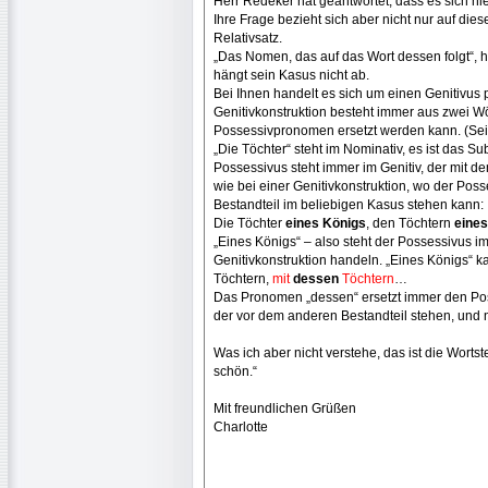
Herr Redeker hat geantwortet, dass es sich hi
Ihre Frage bezieht sich aber nicht nur auf di
Relativsatz.
„Das Nomen, das auf das Wort dessen folgt“, 
hängt sein Kasus nicht ab.
Bei Ihnen handelt es sich um einen Genitivus p
Genitivkonstruktion besteht immer aus zwei Wö
Possessivpronomen ersetzt werden kann. (Sei
„Die Töchter“ steht im Nominativ, es ist das S
Possessivus steht immer im Genitiv, der mit d
wie bei einer Genitivkonstruktion, wo der Pos
Bestandteil im beliebigen Kasus stehen kann:
Die Töchter
eines Königs
, den Töchtern
eines
„Eines Königs“ – also steht der Possessivus i
Genitivkonstruktion handeln. „Eines Königs“ k
Töchtern,
mit
dessen
Töchtern
…
Das Pronomen „dessen“ ersetzt immer den Pos
der vor dem anderen Bestandteil stehen, und 
Was ich aber nicht verstehe, das ist die Worts
schön.“
Mit freundlichen Grüßen
Charlotte