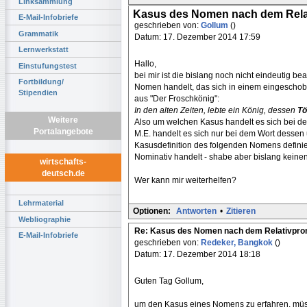
Linksammlung
Kasus des Nomen nach dem Rel
E-Mail-Infobriefe
geschrieben von:
Gollum
()
Grammatik
Datum: 17. Dezember 2014 17:59
Lernwerkstatt
Hallo,
Einstufungstest
bei mir ist die bislang noch nicht eindeutig 
Fortbildung/
Nomen handelt, das sich in einem eingeschoben
Stipendien
aus "Der Froschkönig":
In den alten Zeiten, lebte ein König, dessen
Tö
Weitere
Also um welchen Kasus handelt es sich bei de
Portalangebote
M.E. handelt es sich nur bei dem Wort dessen 
Kasusdefinition des folgenden Nomens definier
Nominativ handelt - shabe aber bislang keine
wirtschafts-
deutsch.de
Wer kann mir weiterhelfen?
Lehrmaterial
Optionen:
Antworten
•
Zitieren
Webliographie
Re: Kasus des Nomen nach dem Relativpr
E-Mail-Infobriefe
geschrieben von:
Redeker, Bangkok
()
Datum: 17. Dezember 2014 18:18
Guten Tag Gollum,
um den Kasus eines Nomens zu erfahren, müsse