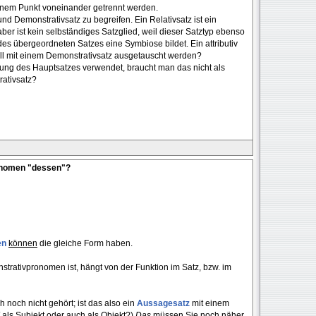
einem Punkt voneinander getrennt werden.
nd Demonstrativsatz zu begreifen. Ein Relativsatz ist ein
ber ist kein selbständiges Satzglied, weil dieser Satztyp ebenso
 des übergeordneten Satzes eine Symbiose bildet. Ein attributiv
all mit einem Demonstrativsatz ausgetauscht werden?
lung des Hauptsatzes verwendet, braucht man das nicht als
rativsatz?
onomen "dessen"?
en
können
die gleiche Form haben.
trativpronomen ist, hängt von der Funktion im Satz, bzw. im
h noch nicht gehört; ist das also ein
Aussagesatz
mit einem
 als Subjekt oder auch als Objekt?)
Das
müssen Sie noch näher