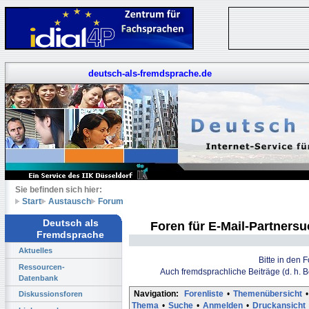
deutsch-als-fremdsprache.de
Sie befinden sich hier:
Start
Austausch
Forum
Deutsch als
Foren für E-Mail-Partners
Fremdsprache
Aktuelles
Bitte in den 
Ressourcen-
Auch fremdsprachliche Beiträge (d. h. 
Datenbank
Navigation:
Forenliste
•
Themenübersicht
•
Diskussionsforen
Thema
•
Suche
•
Anmelden
•
Druckansicht