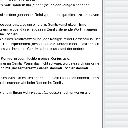
er um Nominativ handelt.
esen Satz, sondern um „einen” (beliebigen) eingeschobenen
hat mit dem genannten Relativpronomen gar nichts zu tun, davon
ossessivus, also um eine s. g. Genitivkonstruktion. Eine
rtern, wobei das eine, das im Genitiv stehende Wort mit einem
ne Töchter)
ubjekt des Relativsatzes und „des Königs“ ist der Possessivus. Der
em Relativpronomen „dessen“ ersetzt werden kann. Es ist ähnlich
sessivus immer im Genitiv stehen muss, und der andere
 Königs
, mit den Töchtern
eines Königs
usw.
mmer im Genitiv. Wenn das nicht so wäre, würde es sich um keine
ann mit „dessen“ ersetzt werden:
dessen
Töchter,
dessen
sessivus. Da es sich aber hier um ein Pronomen handelt, muss
nicht nachher wie beim Nomen im Genitiv.
tellung in Ihrem Relativsatz: „ (…)dessen Töchter waren alle