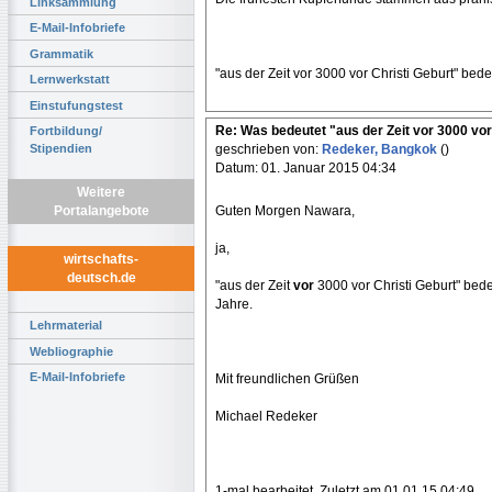
Linksammlung
E-Mail-Infobriefe
Grammatik
"aus der Zeit vor 3000 vor Christi Geburt" bed
Lernwerkstatt
Einstufungstest
Re: Was bedeutet "aus der Zeit vor 3000 vor
Fortbildung/
Stipendien
geschrieben von:
Redeker, Bangkok
()
Datum: 01. Januar 2015 04:34
Weitere
Guten Morgen Nawara,
Portalangebote
ja,
wirtschafts-
deutsch.de
"aus der Zeit
vor
3000 vor Christi Geburt" bed
Jahre.
Lehrmaterial
Webliographie
E-Mail-Infobriefe
Mit freundlichen Grüßen
Michael Redeker
1-mal bearbeitet. Zuletzt am 01.01.15 04:49.