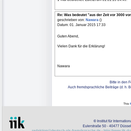
Re: Was bedeutet "aus der Zeit vor 3000 vor
geschrieben von:
Nawara
()
Datum: 01. Januar 2015 17:33
Guten Abend,
Vielen Dank für die Erklärung!
Nawara
Bitte in den 
Auch fremdsprachliche Beiträge (d. h. 
This
©
Institut für Internati
Eulerstraße 50 - 40477 Düssel
redaktion@deutsch-als-fremdsprache.de
-
http://www.iik-d