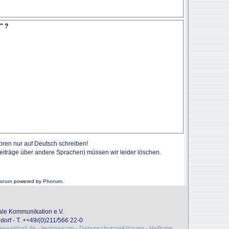
" ?
Foren nur auf Deutsch schreiben!
Beiträge über andere Sprachen) müssen wir leider löschen.
forum
powered by
Phorum
.
onale Kommunikation e.V.
dorf - T. ++49/(0)211/566 22-0
uesseldorf.de
-
Impressum
-
Datenschutzerklärung
-
Haftung