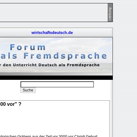
wirtschaftsdeutsch.de
000 vor" ?
orischen Gräbern aus der Zeit vor 3000 vor Christi Geburt.