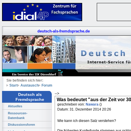
deutsch-als-fremdsprache.de
Sie befinden sich hier:
Start
Austausch
Forum
-->
Deutsch als
Was bedeutet "aus der Zeit vor 3
Fremdsprache
geschrieben von:
Nawara
()
Aktuelles
Datum: 31. Dezember 2014 20:26
Ressourcen-
Datenbank
Wie kann ich diesen Satz verstehen?
Diskussionsforen
Die frühesten Kupferfunde stammen aus prähist