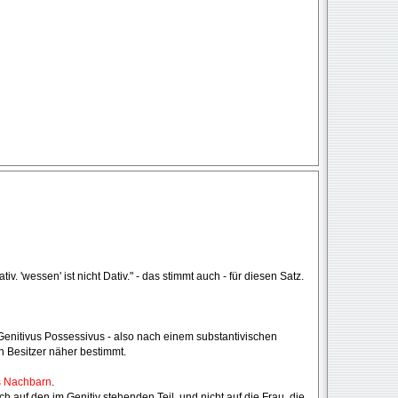
iv. 'wessen' ist nicht Dativ." - das stimmt auch - für diesen Satz.
enitivus Possessivus - also nach einem substantivischen
n Besitzer näher bestimmt.
s Nachbarn
.
ch auf den im Genitiv stehenden Teil, und nicht auf die Frau, die