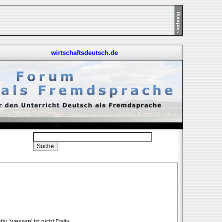
wirtschaftsdeutsch.de
v. 'wessen' ist nicht Dativ.