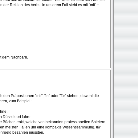
der Rektion des Verbs. In unserem Fall steht es mit "mit" +
mit dem Nachbarn.
en Präpositionen "mit", "in" oder "für" stehen, obwohl die
eren, zum Beispiel:
ohne.
ch Düsseldorf fahre.
ie Bücher lenkt, welche von bekannten professionellen Spielern
in den meisten Fällen um eine kompakte Wissenssammlung,
für
Lehrgeld bezahlen mussten.