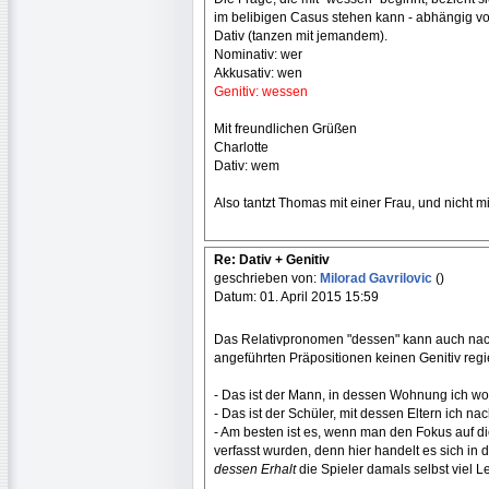
im belibigen Casus stehen kann - abhängig von 
Dativ (tanzen mit jemandem).
Nominativ: wer
Akkusativ: wen
Genitiv: wessen
Mit freundlichen Grüßen
Charlotte
Dativ: wem
Also tantzt Thomas mit einer Frau, und nicht 
Re: Dativ + Genitiv
geschrieben von:
Milorad Gavrilovic
()
Datum: 01. April 2015 15:59
Das Relativpronomen "dessen" kann auch nach d
angeführten Präpositionen keinen Genitiv regi
- Das ist der Mann, in dessen Wohnung ich w
- Das ist der Schüler, mit dessen Eltern ich na
- Am besten ist es, wenn man den Fokus auf d
verfasst wurden, denn hier handelt es sich 
dessen Erhalt
die Spieler damals selbst viel 