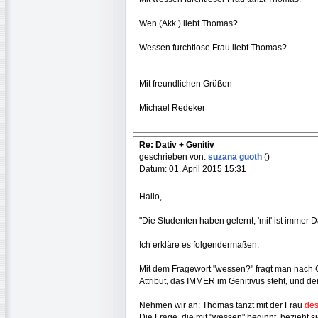
Wen (Akk.) liebt Thomas?
Wessen furchtlose Frau liebt Thomas?
Mit freundlichen Grüßen
Michael Redeker
Re: Dativ + Genitiv
geschrieben von:
suzana guoth
()
Datum: 01. April 2015 15:31
Hallo,
"Die Studenten haben gelernt, 'mit' ist immer Dat
Ich erkläre es folgendermaßen:
Mit dem Fragewort "wessen?" fragt man nach G
Attribut, das IMMER im Genitivus steht, und de
Nehmen wir an: Thomas tanzt mit der Frau
de
Die Frage, die mit "wessen" beginnt, bezieht si