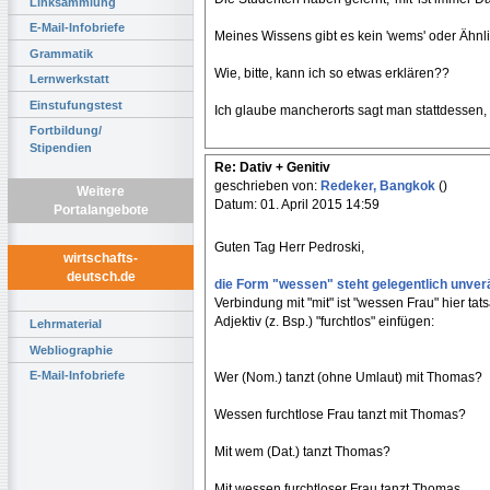
Linksammlung
E-Mail-Infobriefe
Meines Wissens gibt es kein 'wems' oder Ähnl
Grammatik
Wie, bitte, kann ich so etwas erklären??
Lernwerkstatt
Einstufungstest
Ich glaube mancherorts sagt man stattdessen, 
Fortbildung/
Stipendien
Re: Dativ + Genitiv
geschrieben von:
Redeker, Bangkok
()
Weitere
Datum: 01. April 2015 14:59
Portalangebote
Guten Tag Herr Pedroski,
wirtschafts-
deutsch.de
die Form "wessen" steht gelegentlich unverä
Verbindung mit "mit" ist "wessen Frau" hier ta
Adjektiv (z. Bsp.) "furchtlos" einfügen:
Lehrmaterial
Webliographie
E-Mail-Infobriefe
Wer (Nom.) tanzt (ohne Umlaut) mit Thomas?
Wessen furchtlose Frau tanzt mit Thomas?
Mit wem (Dat.) tanzt Thomas?
Mit wessen furchtloser Frau tanzt Thomas.