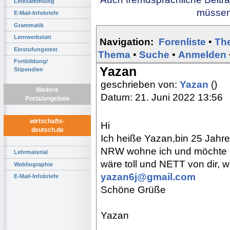
Linksammlung
müssen 
E-Mail-Infobriefe
Grammatik
Lernwerkstatt
Navigation:
Forenliste
•
Th
Einstufungstest
Thema
•
Suche
•
Anmelden
Fortbildung/
Yazan
Stipendien
geschrieben von:
Yazan
()
Weitere
Datum: 21. Juni 2022 13:56
Portalangebote
wirtschafts-
Hi
deutsch.de
Ich heiße Yazan,bin 25 Jahre
NRW wohne ich und möchte g
Lehrmaterial
wäre toll und NETT von dir, 
Webliographie
yazan6j@gmail.com
E-Mail-Infobriefe
Schöne Grüße
Yazan