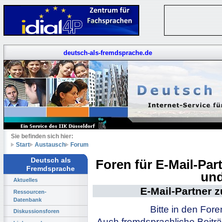
deutsch-als-fremdsprache.de
Sie befinden sich hier:
Start
Austausch
Forum
Deutsch als
Foren für E-Mail-Pa
Fremdsprache
und
Aktuelles
E-Mail-Partner 
Ressourcen-
Datenbank
Bitte in den For
Diskussionsforen
Auch fremdsprachliche Beiträ