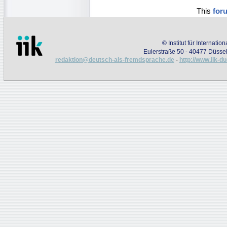
This
for
©
Institut für Internati
Eulerstraße 50 - 40477 Düssel
redaktion@deutsch-als-fremdsprache.de
-
http://www.iik-d