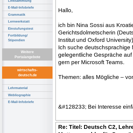
Linksammlung
E-Mail-Infobriefe
Hallo,
Grammatik
Lernwerkstatt
ich bin Nina Sossi aus Kroatie
Einstufungstest
Gerichtsdolmetscherin (Deut
Fortbildung/
Institut und Oxford University)
Stipendien
Ich suche deutschsprachige M
Weitere
gelegentliche Gespräche auf
Portalangebote
gern per Microsoft Teams.
wirtschafts-
deutsch.de
Themen: alles Mögliche – vo
Lehrmaterial
Webliographie
E-Mail-Infobriefe
&#128233; Bei Interesse einf
Re: Titel: Deutsch C2, Lehre