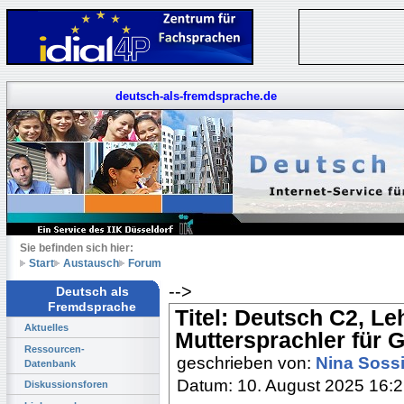
deutsch-als-fremdsprache.de
Sie befinden sich hier:
Start
Austausch
Forum
-->
Deutsch als
Fremdsprache
Titel: Deutsch C2, Leh
Aktuelles
Muttersprachler für 
Ressourcen-
geschrieben von:
Nina Soss
Datenbank
Datum: 10. August 2025 16:
Diskussionsforen