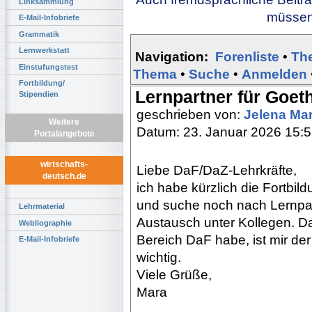
Linksammlung
müssen 
E-Mail-Infobriefe
Grammatik
Lernwerkstatt
Navigation:
Forenliste
•
Th
Einstufungstest
Thema
•
Suche
•
Anmelden
Fortbildung/
Lernpartner für Goet
Stipendien
geschrieben von:
Jelena Ma
Weitere
Datum: 23. Januar 2026 15:
Portalangebote
wirtschafts-
Liebe DaF/DaZ-Lehrkräfte,
deutsch.de
ich habe kürzlich die Fortbi
und suche noch nach Lernpar
Lehrmaterial
Austausch unter Kollegen. Da
Webliographie
Bereich DaF habe, ist mir de
E-Mail-Infobriefe
wichtig.
Viele Grüße,
Mara