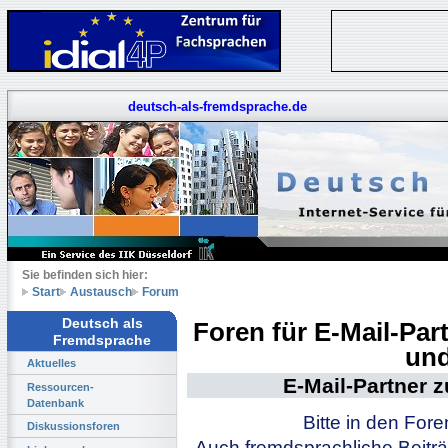
deutsch-als-fremdsprache.de
Sie befinden sich hier:
Start
Austausch
Forum
Deutsch als
Foren für E-Mail-Pa
Fremdsprache
und
Aktuelles
E-Mail-Partner 
Ressourcen-
Datenbank
Bitte in den For
Diskussionsforen
Auch fremdsprachliche Beiträ