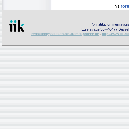
This
for
©
Institut für Internati
Eulerstraße 50 - 40477 Düssel
redaktion@deutsch-als-fremdsprache.de
-
http://www.iik-d