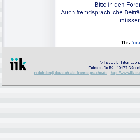
Bitte in den For
Auch fremdsprachliche Beiträ
müssen 
This
for
©
Institut für Internati
Eulerstraße 50 - 40477 Düssel
redaktion@deutsch-als-fremdsprache.de
-
http://www.iik-d