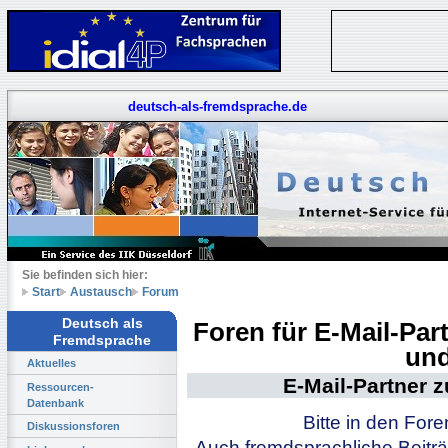
deutsch-als-fremdsprache.de
Sie befinden sich hier:
Start
Austausch
Forum
Deutsch als
Foren für E-Mail-Pa
Fremdsprache
und
Aktuelles
E-Mail-Partner 
Ressourcen-
Datenbank
Bitte in den For
Diskussionsforen
Auch fremdsprachliche Beiträ