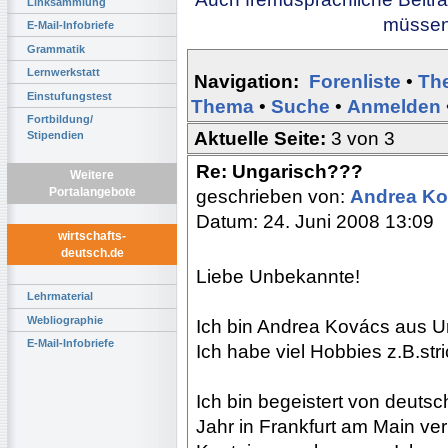
Linksammlung
müssen 
E-Mail-Infobriefe
Grammatik
Lernwerkstatt
Navigation:
Forenliste
•
Th
Einstufungstest
Thema
•
Suche
•
Anmelden
Fortbildung/
Aktuelle Seite:
3 von 3
Stipendien
Re: Ungarisch???
Weitere
Portalangebote
geschrieben von:
Andrea K
Datum: 24. Juni 2008 13:09
wirtschafts-
deutsch.de
Liebe Unbekannte!
Lehrmaterial
Webliographie
Ich bin Andrea Kovács aus Un
E-Mail-Infobriefe
Ich habe viel Hobbies z.B.str
Ich bin begeistert von deuts
Jahr in Frankfurt am Main ve