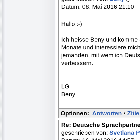
Datum: 08. Mai 2016 21:10
Hallo :-)
Ich heisse Beny und komme au
Monate und interessiere mich
jemanden, mit wem ich Deut
verbessern.
LG
Beny
Optionen:
Antworten
•
Ziti
Re: Deutsche Sprachpartne
geschrieben von:
Svetlana 