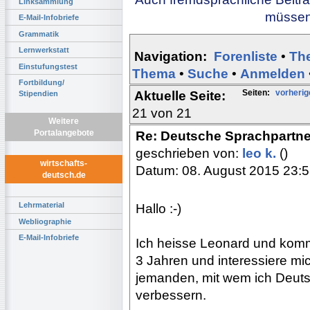
Linksammlung
müssen 
E-Mail-Infobriefe
Grammatik
Lernwerkstatt
Navigation:
Forenliste
•
Th
Einstufungstest
Thema
•
Suche
•
Anmelden
Fortbildung/
Seiten:
vorherig
Aktuelle Seite:
Stipendien
21 von 21
Weitere
Portalangebote
Re: Deutsche Sprachpartne
geschrieben von:
leo k.
()
wirtschafts-
Datum: 08. August 2015 23:
deutsch.de
Lehrmaterial
Hallo :-)
Webliographie
E-Mail-Infobriefe
Ich heisse Leonard und komme
3 Jahren und interessiere mi
jemanden, mit wem ich Deut
verbessern.