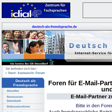
deutsch-als-fremdsprache.de
Sie befinden sich hier:
Start
Austausch
Forum
Deutsch als
Foren für E-Mail-Pa
Fremdsprache
und
Aktuelles
E-Mail-Partner 
Ressourcen-
Datenbank
Bitte in den For
Diskussionsforen
Auch fremdsprachliche Beiträ