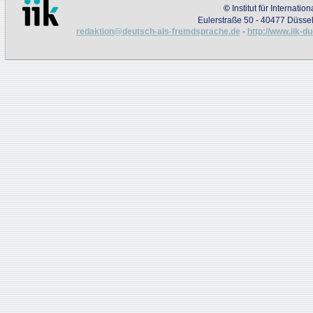
©
Institut für Internati
Eulerstraße 50 - 40477 Düssel
redaktion@deutsch-als-fremdsprache.de
-
http://www.iik-d